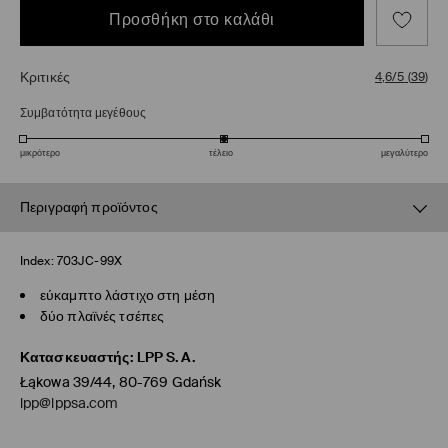
Προσθήκη στο καλάθι
Κριτικές
4,6/5
(
39
)
Συμβατότητα μεγέθους
μικρότερο
τέλειο
μεγαλύτερο
Περιγραφή προϊόντος
Index:
703JC-99X
εύκαμπτο λάστιχο στη μέση
δύο πλαϊνές τσέπες
Κατασκευαστής
:
LPP S.A.
Łąkowa 39/44, 80-769 Gdańsk
lpp@lppsa.com