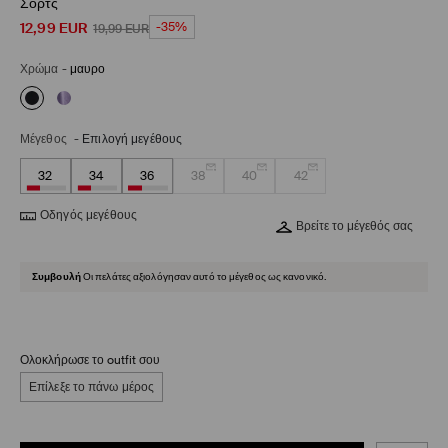
Σορτς
12,99
EUR
-35%
19,99
EUR
Χρώμα
-
μαυρο
Μέγεθος
-
Επιλογή μεγέθους
32
34
36
38
40
42
Οδηγός μεγέθους
Βρείτε το μέγεθός σας
Συμβουλή
Οι πελάτες αξιολόγησαν αυτό το μέγεθος ως κανονικό.
Ολοκλήρωσε το outfit σου
Επίλεξε το πάνω μέρος