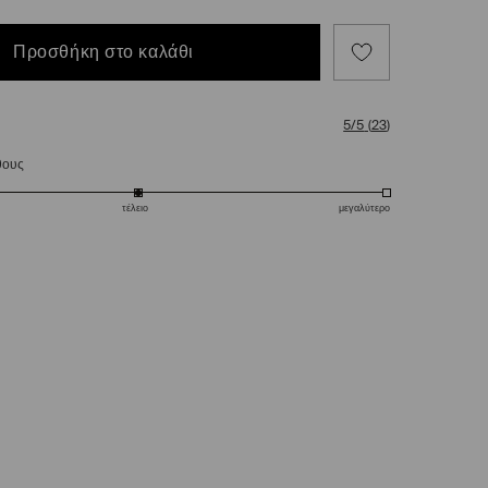
Προσθήκη στο καλάθι
5/5
(
23
)
θους
τέλειο
μεγαλύτερο