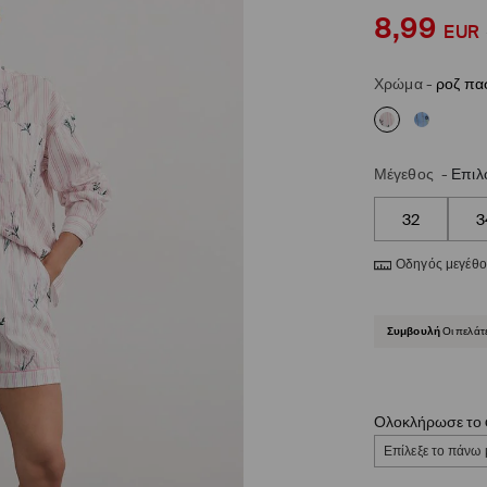
8,99
EUR
Χρώμα
-
ροζ πα
Μέγεθος
-
Επιλ
32
3
Οδηγός μεγέθ
Συμβουλή
Οι πελάτ
Ολοκλήρωσε το o
Επίλεξε το πάνω