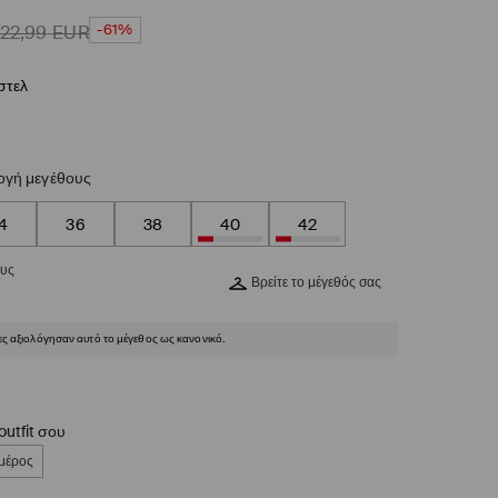
-61%
22,99
EUR
στελ
ογή μεγέθους
4
36
38
40
42
ους
Βρείτε το μέγεθός σας
ες αξιολόγησαν αυτό το μέγεθος ως κανονικό.
utfit σου
 μέρος