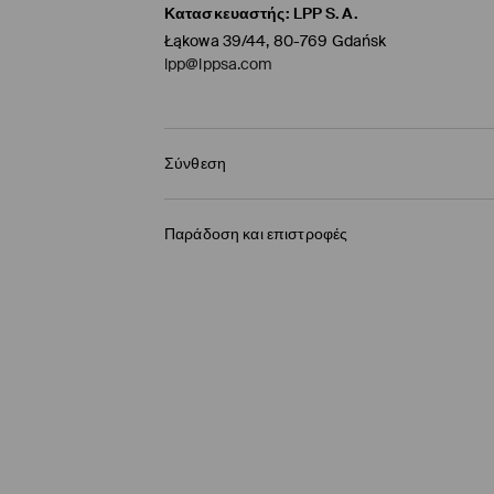
Κατασκευαστής
:
LPP S.A.
Łąkowa 39/44, 80-769 Gdańsk
lpp@lppsa.com
Σύνθεση
100% ΒΑΜΒΑΚΙ
Παράδοση και επιστροφές
Πολιτική αποστολών
BOX NOW Lockers |Παραλαβή 24/7
(4-9 εργάσ
2,95 EUR / ηλεκτρονική πληρωμή
Παράδοση σε Σημείο παραλαβής
(4-9 εργάσ
3,95 EUR / ηλεκτρονική πληρωμή
Παράδοση από ταχυμεταφορών
(4-9 εργάσι