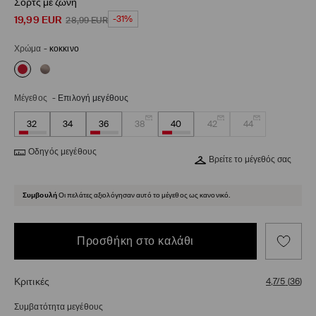
Σορτς με ζώνη
19,99
EUR
-31%
28,99
EUR
Χρώμα
-
κοκκινο
Μέγεθος
-
Επιλογή μεγέθους
32
34
36
38
40
42
44
Οδηγός μεγέθους
Βρείτε το μέγεθός σας
Συμβουλή
Οι πελάτες αξιολόγησαν αυτό το μέγεθος ως κανονικό.
Προσθήκη στο καλάθι
Κριτικές
4,7/5
(
36
)
Συμβατότητα μεγέθους