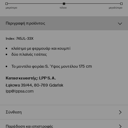
μικρότερο
τέλειο
μεγαλύτερο
Περιγραφή προϊόντος
Index:
745JL-33X
κλείσιμο με φερμουάρ και κουμπί
δύο πλαϊνές τσέπες
Το μοντέλο φοράει S. Ύψος μοντέλου 175 cm
Κατασκευαστής
:
LPP S.A.
Łąkowa 39/44, 80-769 Gdańsk
lpp@lppsa.com
Σύνθεση
Παράδοση και επιστροφές