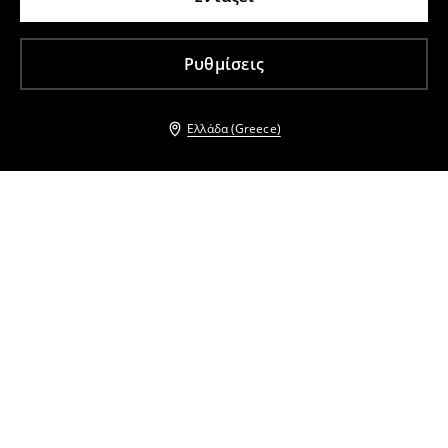
Ρυθμίσεις
Ελλάδα (Greece)
Άλλοι πελάτες επέλεξαν επίσης
Σορτς με ζώνη
Σορτς με ζώνη