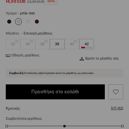
14,99
EUR
-35%
22,99
EUR
Χρώμα
-
μπλε παλ
Μέγεθος
-
Επιλογή μεγέθους
32
34
36
38
40
42
Οδηγός μεγέθους
Βρείτε το μέγεθός σας
Συμβουλή
Οι πελάτες αξιολόγησαν αυτό το μέγεθος ως κανονικό.
Προσθήκη στο καλάθι
Κριτικές
5/5
(
62
)
Συμβατότητα μεγέθους