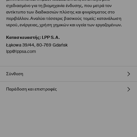
σχεδιασμένο για τη βιομηχανία ένδυσης, που μετρά τον
αντίκτυπο των διαδικασιών πλύσης και φινιρίσματος στο
περιβάλλον. Αναλύει τέσσερις βασικούς τομείς: κατανάλωση
νερού, ενέργειας, χρήση χημικών και υγεία των εργαζομένων.
Κατασκευαστής
:
LPP S.A.
Łąkowa 39/44, 80-769 Gdańsk
lpp@lppsa.com
Σύνθεση
Παράδοση και επιστροφές
Πολιτική αποστολών
BOX NOW Lockers |Παραλαβή 24/7
(4-9 εργάσιμες ημέρες)
2,95 EUR / ηλεκτρονική πληρωμή