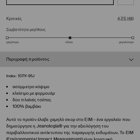
Κριτικές
4,7/5
(
48
)
Συμβατότητα μεγέθους
μικρότερο
τέλειο
μεγαλύτερο
Περιγραφή προϊόντος
Index:
107IY-95J
ασύμμετρο κόψιμο
κλείσιμο με φερμουάρ
δύο πλαϊνές τσέπες
100% βαμβάκι
Αυτό το προϊόν έλαβε χαμηλό σκορ στο EIM – ένα εργαλείο που
δημιούργησε η Jeanologia® για την αξιολόγηση του
περιβαλλοντικού αντίκτυπου της παραγωγής ενδυμάτων. Το EIM
(Environmental Impact Measurement) είναι λογισμικό