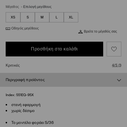
Μέγεθος
-
Επιλογή μεγέθους
XS
S
M
L
XL
Οδηγός μεγέθους
Βρείτε το μέγεθός σας
Προσθήκη στο καλάθι
Κριτικές
4/5
(
1
)
Περιγραφή προϊόντος
Index:
551EQ-95X
στενή εφαρμογή
χωρίς δέσιμο
Το μοντέλο φοράει S/36