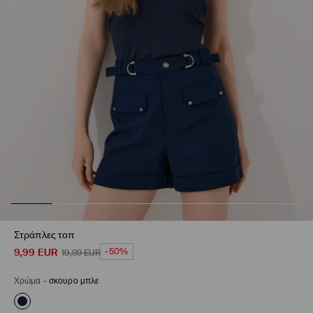
Στράπλες τοπ
9,99
EUR
-50%
19,99
EUR
Χρώμα
-
σκουρο μπλε