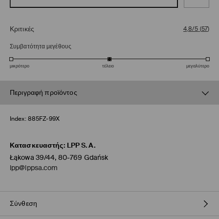
Κριτικές
4,8/5
(
57
)
Συμβατότητα μεγέθους
μικρότερο
τέλειο
μεγαλύτερο
Περιγραφή προϊόντος
Index:
885FZ-99X
Κατασκευαστής
:
LPP S.A.
Łąkowa 39/44, 80-769 Gdańsk
lpp@lppsa.com
Σύνθεση