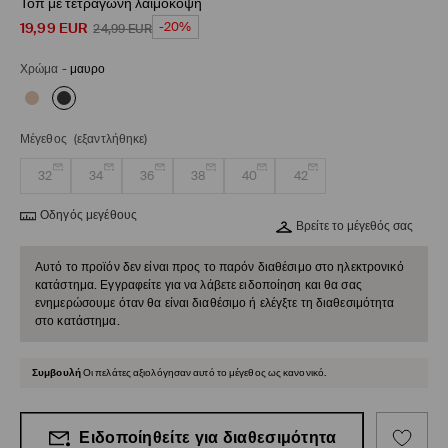
Τοπ με τετράγωνη λαιμόκοψη
19,99
EUR
-20%
24,99
EUR
Χρώμα
-
μαυρο
Μέγεθος
(εξαντλήθηκε)
32
34
36
38
40
42
Οδηγός μεγέθους
Βρείτε το μέγεθός σας
Αυτό το προϊόν δεν είναι προς το παρόν διαθέσιμο στο ηλεκτρονικό
κατάστημα. Εγγραφείτε για να λάβετε ειδοποίηση και θα σας
ενημερώσουμε όταν θα είναι διαθέσιμο ή ελέγξτε τη διαθεσιμότητα
στο κατάστημα.
Συμβουλή
Οι πελάτες αξιολόγησαν αυτό το μέγεθος ως κανονικό.
Ειδοποίηθείτε για διαθεσιμότητα