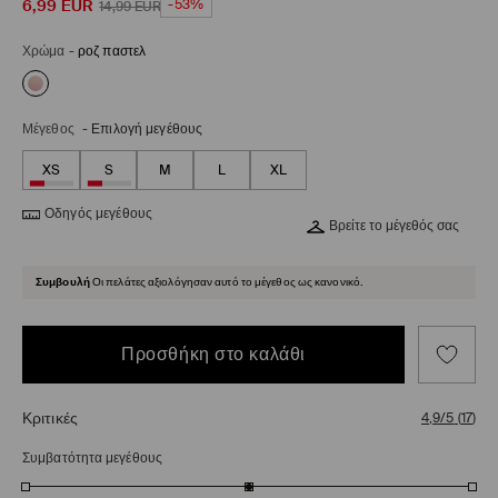
6,99
EUR
-53%
14,99
EUR
Χρώμα
-
ροζ παστελ
Μέγεθος
-
Επιλογή μεγέθους
XS
S
M
L
XL
Οδηγός μεγέθους
Βρείτε το μέγεθός σας
Συμβουλή
Οι πελάτες αξιολόγησαν αυτό το μέγεθος ως κανονικό.
Προσθήκη στο καλάθι
Κριτικές
4,9/5
(
17
)
Συμβατότητα μεγέθους