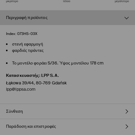
μικρότερο
τέλειο
μεγαλύτερο
Περιγραφή προϊόντος
Index:
073HS-03X
στενή εφαρμογή
φαρδιές τιράντες
Το μοντέλο φοράει S/36. Ύψος μοντέλου 178 cm
Κατασκευαστής
:
LPP S.A.
Łąkowa 39/44, 80-769 Gdańsk
lpp@lppsa.com
Σύνθεση
Παράδοση και επιστροφές
95% ΒΑΜΒΑΚΙ, 5% ΕΛΑΣΤΑΝ