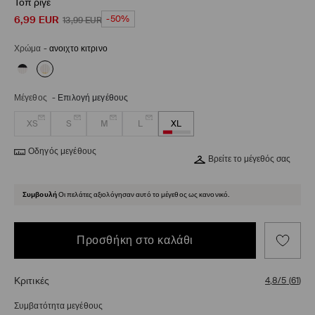
Τοπ ριγέ
6,99
EUR
-50%
13,99
EUR
Χρώμα
-
ανοιχτο κιτρινο
Μέγεθος
-
Επιλογή μεγέθους
XS
S
M
L
XL
Οδηγός μεγέθους
Βρείτε το μέγεθός σας
Συμβουλή
Οι πελάτες αξιολόγησαν αυτό το μέγεθος ως κανονικό.
Προσθήκη στο καλάθι
Κριτικές
4,8/5
(
61
)
Συμβατότητα μεγέθους