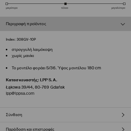
μικρότερο
τέλειο
μεγαλύτερο
Περιγραφή προϊόντος
Index:
308GV-10P
στρογγυλή λαιμόκοψη
χωρίς μανίκι
Το μοντέλο φοράει S/36. Ύψος μοντέλου 180 cm
Κατασκευαστής
:
LPP S.A.
Łąkowa 39/44, 80-769 Gdańsk
lpp@lppsa.com
Σύνθεση
Παράδοση και επιστροφές
65% ΒΙΣΚΟΖΗ, 35% ΠΟΛΥΕΣΤΕΡΑΣ