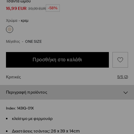
Τσάντα ώμου
16,99
EUR
-58%
39,99
EUR
Χρώμα
-
κρεμ
Μέγεθος
-
ONE SIZE
Προσθήκη στο καλάθι
Κριτικές
5/5
(
2
)
Περιγραφή προϊόντος
Index:
143IQ-01X
κλείσιμο με φερμουάρ
Διαστάσεις τσάντας: 26 x 39 x 14cm