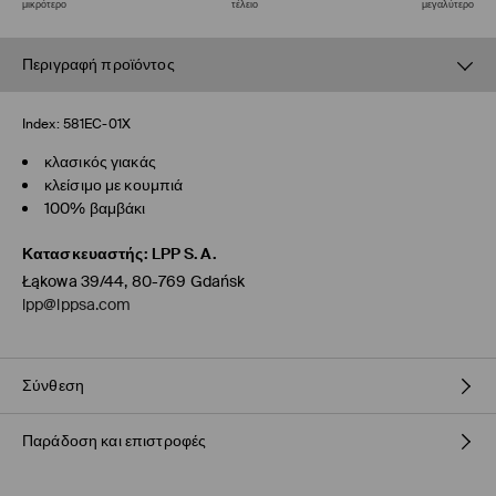
μικρότερο
τέλειο
μεγαλύτερο
Περιγραφή προϊόντος
Index:
581EC-01X
κλασικός γιακάς
κλείσιμο με κουμπιά
100% βαμβάκι
Κατασκευαστής
:
LPP S.A.
Łąkowa 39/44, 80-769 Gdańsk
lpp@lppsa.com
Σύνθεση
Παράδοση και επιστροφές
100% ΒΑΜΒΑΚΙ