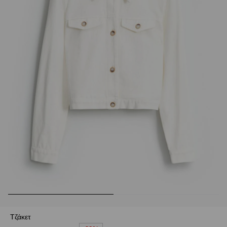
Τζάκετ