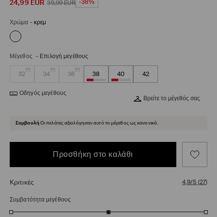
24,99
EUR
-38%
39,99
EUR
Χρώμα
-
κρεμ
Μέγεθος
-
Επιλογή μεγέθους
32
34
36
38
40
42
Οδηγός μεγέθους
Βρείτε το μέγεθός σας
Συμβουλή
Οι πελάτες αξιολόγησαν αυτό το μέγεθος ως κανονικό.
Προσθήκη στο καλάθι
Κριτικές
4,9/5
(
27
)
Συμβατότητα μεγέθους