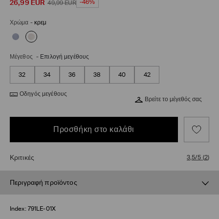
26,99
EUR
-46%
49,99
EUR
Χρώμα
-
κρεμ
Μέγεθος
-
Επιλογή μεγέθους
32
34
36
38
40
42
Οδηγός μεγέθους
Βρείτε το μέγεθός σας
Προσθήκη στο καλάθι
Κριτικές
3,5/5
(
2
)
Περιγραφή προϊόντος
Index:
791LE-01X