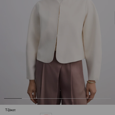
Τζάκετ