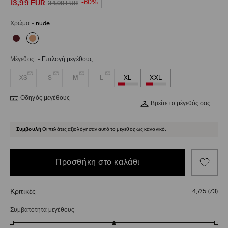
13,99
EUR
-60%
34,99
EUR
Χρώμα
-
nude
Μέγεθος
-
Επιλογή μεγέθους
XS
S
M
L
XL
XXL
Οδηγός μεγέθους
Βρείτε το μέγεθός σας
Συμβουλή
Οι πελάτες αξιολόγησαν αυτό το μέγεθος ως κανονικό.
Προσθήκη στο καλάθι
Κριτικές
4,7/5
(
73
)
Συμβατότητα μεγέθους