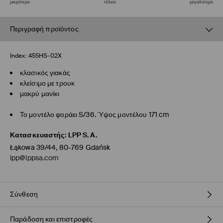
μικρότερο
τέλειο
μεγαλύτερο
Περιγραφή προϊόντος
Index:
455HS-02X
κλασικός γιακάς
κλείσιμο με τρουκ
μακρύ μανίκι
Το μοντέλο φοράει S/36. Ύψος μοντέλου 171 cm
Κατασκευαστής
:
LPP S.A.
Łąkowa 39/44, 80-769 Gdańsk
lpp@lppsa.com
Σύνθεση
Παράδοση και επιστροφές
100% ΠΟΛΥΕΣΤΕΡΑΣ