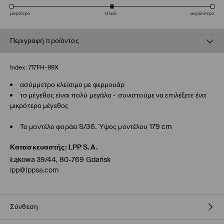
μικρότερο
τέλειο
μεγαλύτερο
Περιγραφή προϊόντος
Index:
717FH-99X
ασύμμετρο κλείσιμο με φερμουάρ
το μέγεθος είναι πολύ μεγάλο - συνιστούμε να επιλέξετε ένα
μικρότερο μέγεθος
Το μοντέλο φοράει S/36. Ύψος μοντέλου 179 cm
Κατασκευαστής
:
LPP S.A.
Łąkowa 39/44, 80-769 Gdańsk
lpp@lppsa.com
Σύνθεση