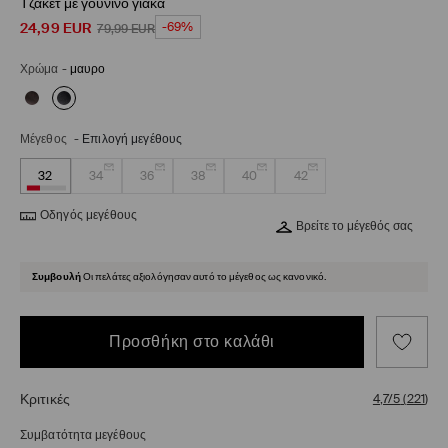
Τζάκετ με γούνινο γιακά
24,99
EUR
-69%
79,99
EUR
Χρώμα
-
μαυρο
Μέγεθος
-
Επιλογή μεγέθους
32
34
36
38
40
42
Οδηγός μεγέθους
Βρείτε το μέγεθός σας
Συμβουλή
Οι πελάτες αξιολόγησαν αυτό το μέγεθος ως κανονικό.
Προσθήκη στο καλάθι
Κριτικές
4,7/5
(
221
)
Συμβατότητα μεγέθους