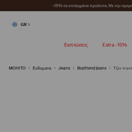
–15% σε επιλεγμένα προϊόντα. Με την αγο
GR
Εκπτώσεις
Extra -15%
MOHITO
Ενδυματα
Jeans
Boyfriend jeans
Τζιν παν