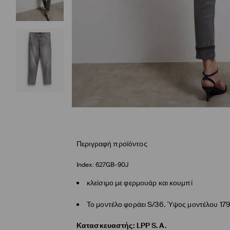
Περιγραφή προϊόντος
Index:
627GB-90J
κλείσιμο με φερμουάρ και κουμπί
Το μοντέλο φοράει S/36. Ύψος μοντέλου 17
Κατασκευαστής
:
LPP S.A.