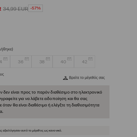
-57%
R
34,99
EUR
λήθηκε)
4
36
38
40
42
ους
Βρείτε το μέγεθός σας
ν δεν είναι προς το παρόν διαθέσιμο στο ηλεκτρονικό
γραφείτε για να λάβετε ειδοποίηση και θα σας
όταν θα είναι διαθέσιμο ή ελέγξτε τη διαθεσιμότητα
α.
ες αξιολόγησαν αυτό το μέγεθος ως κανονικό.