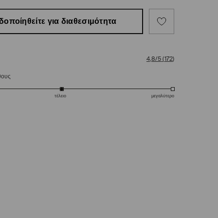
δοποίηθείτε για διαθεσιμότητα
4,8/5
(
172
)
θους
τέλειο
μεγαλύτερο