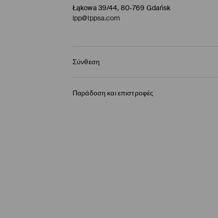
Łąkowa 39/44, 80-769 Gdańsk
lpp@lppsa.com
Σύνθεση
99% ΒΑΜΒΑΚΙ, 1% ΕΛΑΣΤΑΝ
Παράδοση και επιστροφές
Πολιτική αποστολών
BOX NOW Lockers |Παραλαβή 24/7
(4-9 εργάσ
2,95 EUR / ηλεκτρονική πληρωμή
Παράδοση σε Σημείο παραλαβής
(4-9 εργάσ
3,95 EUR / ηλεκτρονική πληρωμή
Παράδοση από ταχυμεταφορών
(4-9 εργάσι
3,95 EUR / ηλεκτρονική πληρωμή