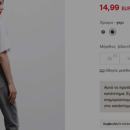
14,99
EU
Χρώμα
-
γκρι
Μέγεθος
(εξαντ
32
3
Οδηγός μεγέθ
Αυτό το προϊό
κατάστημα. Εγ
ενημερώσουμε 
στο κατάστημ
Συμβουλή
Οι πελάτ