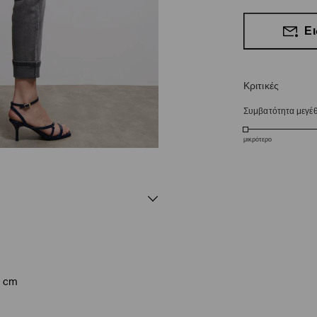
Ει
Κριτικές
Συμβατότητα μεγέ
μικρότερο
9 cm