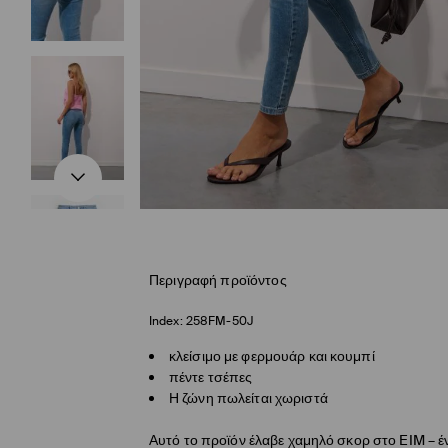
Περιγραφή προϊόντος
Index:
258FM-50J
κλείσιμο με φερμουάρ και κουμπί
πέντε τσέπες
Η ζώνη πωλείται χωριστά
Αυτό το προϊόν έλαβε χαμηλό σκορ στο EIM – έ