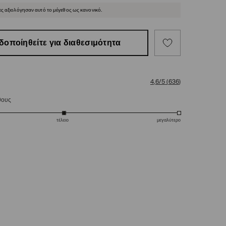
ες αξιολόγησαν αυτό το μέγεθος ως κανονικό.
δοποίηθείτε για διαθεσιμότητα
4,6/5
(
636
)
θους
τέλειο
μεγαλύτερο