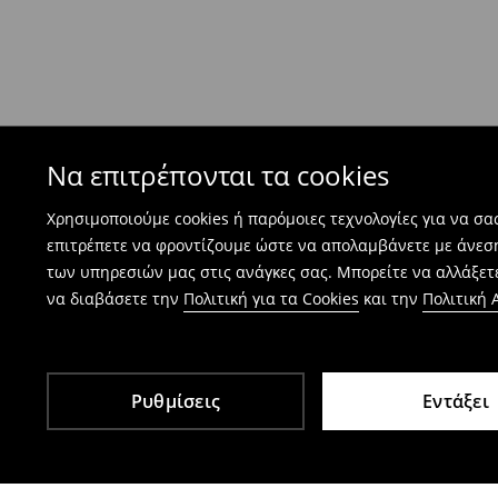
επιστρέψετε εντός 30 ημερών από την παραλα
- στο ηλεκτρονικό μας κατάστημα - συμπληρώσ
επιστροφών και επιστρέψτε μας τα προϊόντα.
Οι επιστροφές είναι δωρεάν.
Να επιτρέπονται τα cookies
⟶
Πώς γίνεται η επιστροφή προϊόντων
Χρησιμοποιούμε cookies ή παρόμοιες τεχνολογίες για να σ
επιτρέπετε να φροντίζουμε ώστε να απολαμβάνετε με άνεσ
των υπηρεσιών μας στις ανάγκες σας. Μπορείτε να αλλάξετε
να διαβάσετε την
Πολιτική για τα Cookies
και την
Πολιτική
Ρυθμίσεις
Εντάξει