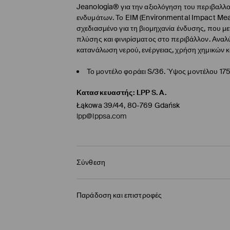
Jeanologia® για την αξιολόγηση του περιβαλλ
ενδυμάτων. Το EIM (Environmental Impact Mea
σχεδιασμένο για τη βιομηχανία ένδυσης, που μ
πλύσης και φινιρίσματος στο περιβάλλον. Αναλύ
κατανάλωση νερού, ενέργειας, χρήση χημικών κ
Το μοντέλο φοράει S/36. Ύψος μοντέλου 17
Κατασκευαστής
:
LPP S.A.
Łąkowa 39/44, 80-769 Gdańsk
lpp@lppsa.com
Σύνθεση
65% ΒΑΜΒΑΚΙ, 28% ΠΟΛΥΕΣΤΕΡΑΣ, 5% ΒΙΣΚΟΖΗ,
Παράδοση και επιστροφές
Πολιτική αποστολών