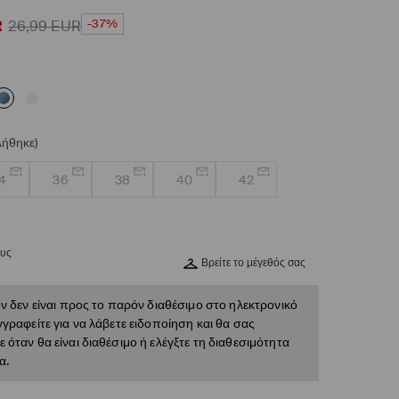
-37%
R
26,99
EUR
λήθηκε)
4
36
38
40
42
ους
Βρείτε το μέγεθός σας
ν δεν είναι προς το παρόν διαθέσιμο στο ηλεκτρονικό
γραφείτε για να λάβετε ειδοποίηση και θα σας
όταν θα είναι διαθέσιμο ή ελέγξτε τη διαθεσιμότητα
α.