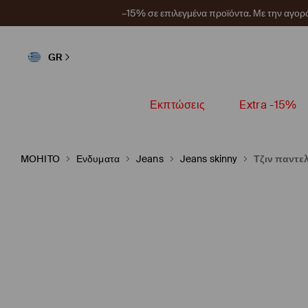
–15% σε επιλεγμένα προϊόντα. Με την αγο
GR
Εκπτώσεις
Extra -15%
MOHITO
Ενδυματα
Jeans
Jeans skinny
Τζιν παντελ