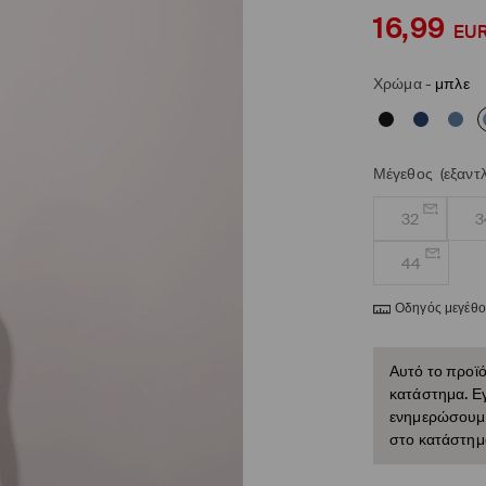
16,99
EU
Χρώμα
-
μπλε
Μέγεθος
(εξαντ
32
3
44
Οδηγός μεγέθ
Αυτό το προϊό
κατάστημα. Εγ
ενημερώσουμε 
στο κατάστημ