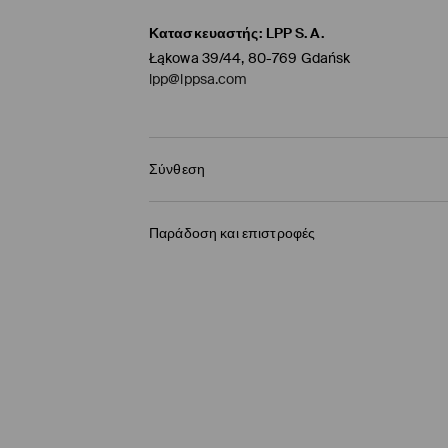
Κατασκευαστής
:
LPP S.A.
Łąkowa 39/44, 80-769 Gdańsk
lpp@lppsa.com
Σύνθεση
98% ΒΑΜΒΑΚΙ, 2% ΕΛΑΣΤΑΝ
Παράδοση και επιστροφές
Πολιτική αποστολών
BOX NOW Lockers |Παραλαβή 24/7
(4-9 εργάσ
2,95 EUR / ηλεκτρονική πληρωμή
Παράδοση σε Σημείο παραλαβής
(4-9 εργάσ
3,95 EUR / ηλεκτρονική πληρωμή