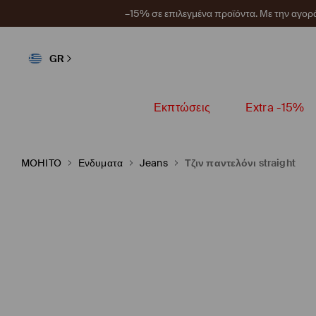
–15% σε επιλεγμένα προϊόντα. Με την αγο
GR
Εκπτώσεις
Extra -15%
MOHITO
Ενδυματα
Jeans
Τζιν παντελόνι straight