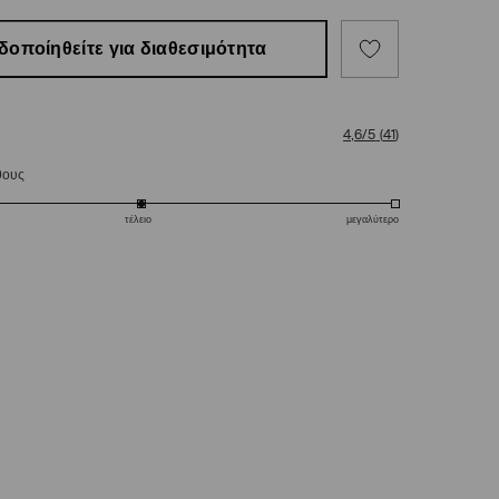
δοποίηθείτε για διαθεσιμότητα
4,6/5
(
41
)
θους
τέλειο
μεγαλύτερο