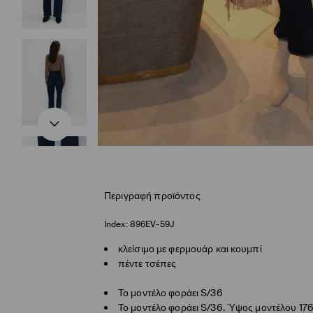
Περιγραφή προϊόντος
Index:
896EV-59J
κλείσιμο με φερμουάρ και κουμπί
πέντε τσέπες
Το μοντέλο φοράει S/36
Το μοντέλο φοράει S/36. Ύψος μοντέλου 17