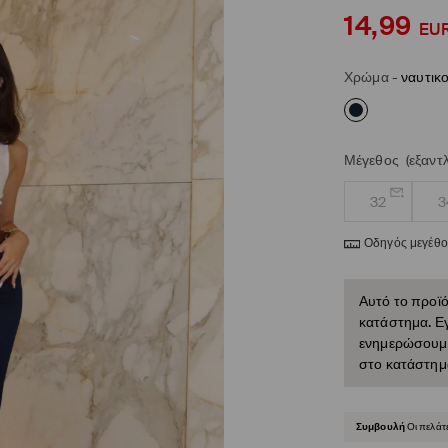
14,99
EU
Χρώμα
-
ναυτικ
Μέγεθος
(εξαντ
32
3
Οδηγός μεγέθ
Αυτό το προϊό
κατάστημα. Εγ
ενημερώσουμε 
στο κατάστημ
Συμβουλή
Οι πελάτ