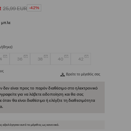
-42%
R
25,99
EUR
ο μπλε
λήθηκε)
4
36
38
40
42
ους
Βρείτε το μέγεθός σας
ν δεν είναι προς το παρόν διαθέσιμο στο ηλεκτρονικό
γραφείτε για να λάβετε ειδοποίηση και θα σας
όταν θα είναι διαθέσιμο ή ελέγξτε τη διαθεσιμότητα
α.
ες αξιολόγησαν αυτό το μέγεθος ως κανονικό.