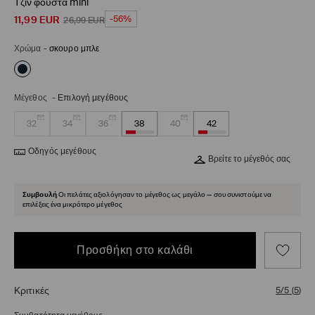
Τζιν φούστα mini
11,99
EUR
-56%
26,99
EUR
Χρώμα
-
σκουρο μπλε
Μέγεθος
-
Επιλογή μεγέθους
32
34
36
38
40
42
Οδηγός μεγέθους
Βρείτε το μέγεθός σας
Συμβουλή
Οι πελάτες αξιολόγησαν το μέγεθος ως μεγάλο — σου συνιστούμε να
επιλέξεις ένα μικρότερο μέγεθος
Προσθήκη στο καλάθι
Κριτικές
5/5
(
5
)