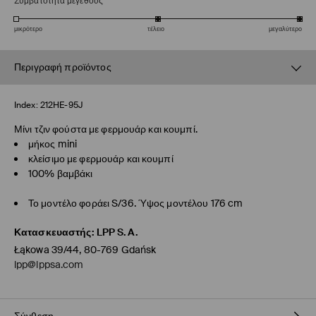
Συμβατότητα μεγέθους
μικρότερο
τέλειο
μεγαλύτερο
Περιγραφή προϊόντος
Index:
212HE-95J
Μίνι τζιν φούστα με φερμουάρ και κουμπί.
μήκος mini
κλείσιμο με φερμουάρ και κουμπί
100% βαμβάκι
Το μοντέλο φοράει S/36. Ύψος μοντέλου 176 cm
Κατασκευαστής
:
LPP S.A.
Łąkowa 39/44, 80-769 Gdańsk
lpp@lppsa.com