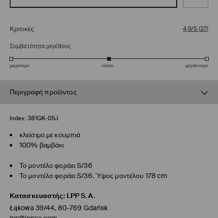
Κριτικές
4,9/5
(
27
)
Συμβατότητα μεγέθους
μικρότερο
τέλειο
μεγαλύτερο
Περιγραφή προϊόντος
Index:
381GK-05J
κλείσιμο με κουμπιά
100% βαμβάκι
Το μοντέλο φοράει S/36
Το μοντέλο φοράει S/36. Ύψος μοντέλου 178 cm
Κατασκευαστής
:
LPP S.A.
Łąkowa 39/44, 80-769 Gdańsk