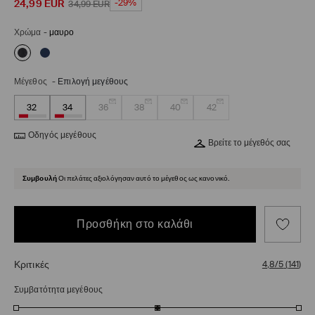
24,99
EUR
-29%
34,99
EUR
Χρώμα
-
μαυρο
Μέγεθος
-
Επιλογή μεγέθους
32
34
36
38
40
42
Οδηγός μεγέθους
Βρείτε το μέγεθός σας
Συμβουλή
Οι πελάτες αξιολόγησαν αυτό το μέγεθος ως κανονικό.
Προσθήκη στο καλάθι
Κριτικές
4,8/5
(
141
)
Συμβατότητα μεγέθους