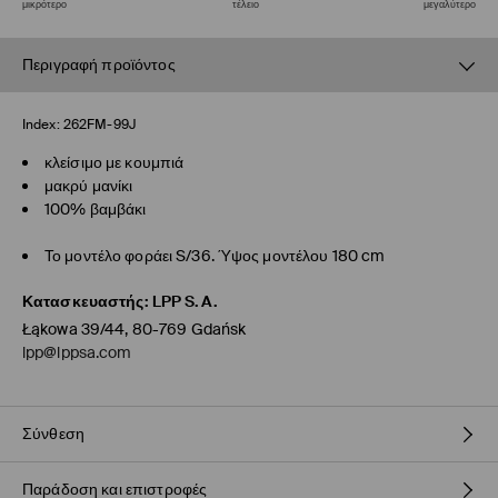
μικρότερο
τέλειο
μεγαλύτερο
Περιγραφή προϊόντος
Index:
262FM-99J
κλείσιμο με κουμπιά
μακρύ μανίκι
100% βαμβάκι
Το μοντέλο φοράει S/36. Ύψος μοντέλου 180 cm
Κατασκευαστής
:
LPP S.A.
Łąkowa 39/44, 80-769 Gdańsk
lpp@lppsa.com
Σύνθεση
Παράδοση και επιστροφές
100% ΒΑΜΒΑΚΙ