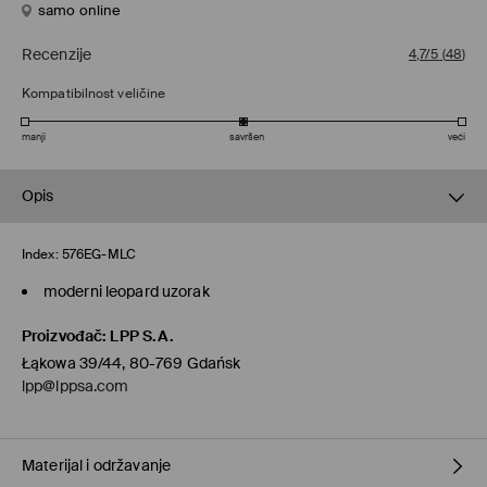
samo online
Recenzije
4,7/5
(
48
)
Kompatibilnost veličine
manji
savršen
veći
Opis
Index:
576EG-MLC
moderni leopard uzorak
Proizvođač
:
LPP S.A.
Łąkowa 39/44, 80-769 Gdańsk
lpp@lppsa.com
Materijal i održavanje