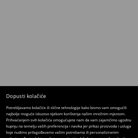
Dopusti kolačiće
Potrebljavamo kolačiće ili slične tehnologije kako bismo vam omogućili
najbolje moguće iskustvo tijekom korištenja našim mrežnim mjestom.
Prihvaćanjem svih kolačića omogućujete nam da vam zajamčimo ugodnu
kupnju na temelju vaših preferencija i navika jer prikaz proizvoda i usluga
koje nudimo prilagođavamo vašim potrebama ili personaliziranim