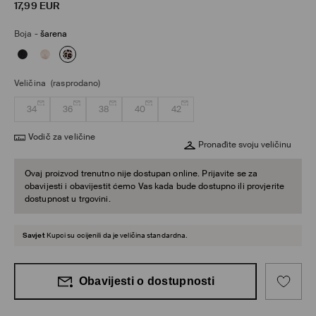
17,99
EUR
Boja
-
šarena
Veličina
(rasprodano)
34
36
38
40
42
Vodič za veličine
Pronađite svoju veličinu
Ovaj proizvod trenutno nije dostupan online. Prijavite se za
obavijesti i obavijestit ćemo Vas kada bude dostupno ili provjerite
dostupnost u trgovini.
Savjet
Kupci su ocijenili da je veličina standardna.
Obavijesti o dostupnosti