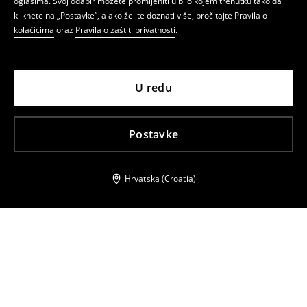
oglasima. Svoj odabir možete promijeniti u bilo kojem trenutku tako da
kliknete na „Postavke”, a ako želite doznati više, pročitajte
Pravila o
kolačićima
oraz
Pravila o zaštiti privatnosti
.
U redu
Postavke
Hrvatska (Croatia)