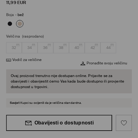
11,99
EUR
Boja
-
bež
Veličina
(rasprodano)
32
34
36
38
40
42
44
Vodič za veličine
Pronađite svoju veličinu
Ovaj proizvod trenutno nije dostupan online. Prijavite se za
obavijesti i obavijestit ćemo Vas kada bude dostupno ili provjerite
dostupnost u trgovini.
Savjet
Kupci su ocijenili da je veličina standardna.
Obavijesti o dostupnosti