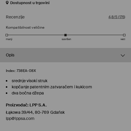
Dostupnost u trgovini
Recenzije
4,8/5
(
176
)
Kompatibilnost veličine
manji
savršen
veći
Opis
Index:
738EA-08X
srednje visoki struk
kopčanje patentnim zatvaračem i kukicom
dva bočna džepa
Proizvođač
:
LPP S.A.
Łąkowa 39/44, 80-769 Gdańsk
lpp@lppsa.com