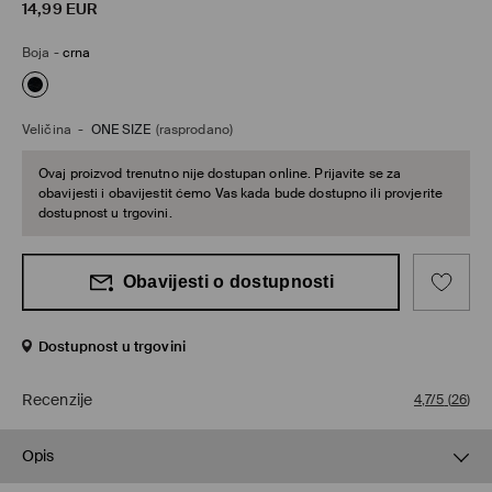
14,99
EUR
Boja
-
crna
Veličina
-
ONE SIZE
(rasprodano)
Ovaj proizvod trenutno nije dostupan online. Prijavite se za
obavijesti i obavijestit ćemo Vas kada bude dostupno ili provjerite
dostupnost u trgovini.
Obavijesti o dostupnosti
Dostupnost u trgovini
Recenzije
4,7/5
(
26
)
Opis