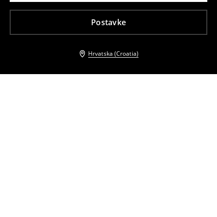
Postavke
Hrvatska (Croatia)
Drugi kupci su također odabrali
Torba za nošenje na ramenu
Torbica remenom za rame
14
,
99
EUR
16,99
EUR
14
,
99
EUR
16,99
EUR