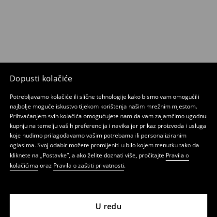
Dopusti kolačiće
Potrebljavamo kolačiće ili slične tehnologije kako bismo vam omogućili
najbolje moguće iskustvo tijekom korištenja našim mrežnim mjestom.
Prihvaćanjem svih kolačića omogućujete nam da vam zajamčimo ugodnu
kupnju na temelju vaših preferencija i navika jer prikaz proizvoda i usluga
koje nudimo prilagođavamo vašim potrebama ili personaliziranim
oglasima. Svoj odabir možete promijeniti u bilo kojem trenutku tako da
kliknete na „Postavke”, a ako želite doznati više, pročitajte
Pravila o
kolačićima
oraz
Pravila o zaštiti privatnosti
.
U redu