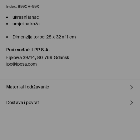
Index:
899CH-99X
ukrasni lanac
umjetna koža
Dimenzija torbe: 28 x 32 x 11 cm
Proizvođač
:
LPP S.A.
Łąkowa 39/44, 80-769 Gdańsk
lpp@lppsa.com
Materijal i održavanje
Dostava i povrat
Materijal I
:
100% POLIURETANSKO VLAKNO
Materijal II
:
100% ALUMINIJ
Uvjeti dostave
ZABRANJENO PRANJE
ZABRANJENO BIJELJENJE
Preuzimanje u trgovini Mohito
(1-6 radni dani)