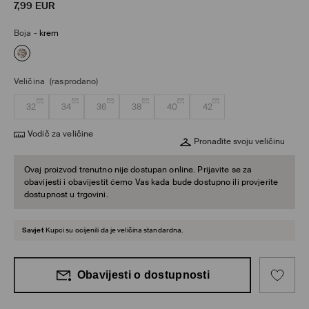
7,99
EUR
Boja
-
krem
Veličina
(rasprodano)
32
34
36
38
40
42
Vodič za veličine
Pronađite svoju veličinu
Ovaj proizvod trenutno nije dostupan online. Prijavite se za
obavijesti i obavijestit ćemo Vas kada bude dostupno ili provjerite
dostupnost u trgovini.
Savjet
Kupci su ocijenili da je veličina standardna.
Obavijesti o dostupnosti