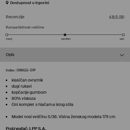
Dostupnost u trgovini
Recenzije
4,8/5
(
18
)
Kompatibilnost veličine
manji
savršen
veći
Opis
Index:
096GG-01P
klasičan ovratnik
dugi rukavi
kopčanje gumbom
80% viskoza
čini komplet s hlačama istog stila
Model nosi veličinu S/36. Visina ženskog modela 179 cm
Proizvođač
:
LPP S.A.