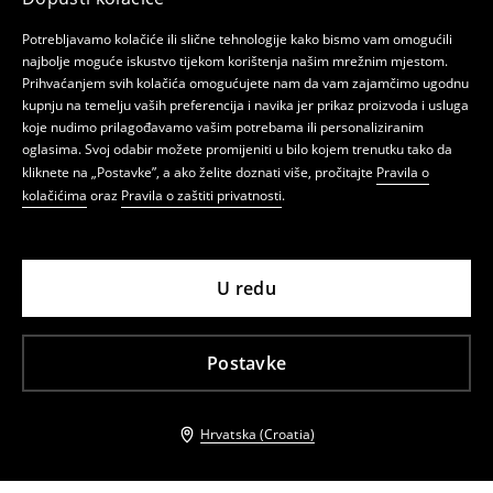
Potrebljavamo kolačiće ili slične tehnologije kako bismo vam omogućili
najbolje moguće iskustvo tijekom korištenja našim mrežnim mjestom.
Prihvaćanjem svih kolačića omogućujete nam da vam zajamčimo ugodnu
kupnju na temelju vaših preferencija i navika jer prikaz proizvoda i usluga
koje nudimo prilagođavamo vašim potrebama ili personaliziranim
oglasima. Svoj odabir možete promijeniti u bilo kojem trenutku tako da
kliknete na „Postavke”, a ako želite doznati više, pročitajte
Pravila o
kolačićima
oraz
Pravila o zaštiti privatnosti
.
U redu
Postavke
Hrvatska (Croatia)