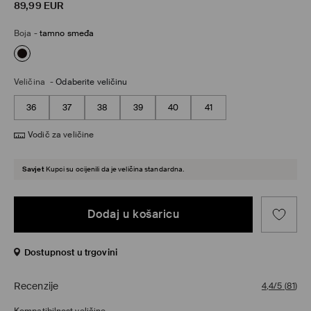
89,99
EUR
Boja
-
tamno smeđa
Veličina
-
Odaberite veličinu
36
37
38
39
40
41
Vodič za veličine
Savjet
Kupci su ocijenili da je veličina standardna.
Dodaj u košaricu
Dostupnost u trgovini
Recenzije
4,4/5
(
81
)