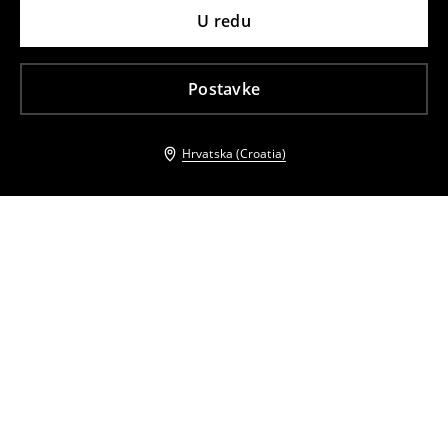
U redu
Postavke
Hrvatska (Croatia)
Drugi kupci su također odabrali
Kožne čizme s visokim potpeticama
Čizme iznad koljena s blok-potpeticama