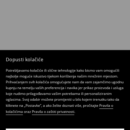
Dopusti kolačiće
Potrebljavamo kolačiće ili slične tehnologije kako bismo vam omogućili
najbolje moguće iskustvo tijekom korištenja našim mrežnim mjestom.
Prihvaćanjem svih kolačića omogućujete nam da vam zajamčimo ugodnu
kupnju na temelju vaših preferencija i navika jer prikaz proizvoda i usluga
koje nudimo prilagođavamo vašim potrebama ili personaliziranim
oglasima. Svoj odabir možete promijeniti u bilo kojem trenutku tako da
kliknete na „Postavke”, a ako želite doznati više, pročitajte
Pravila o
kolačićima
oraz
Pravila o zaštiti privatnosti
.