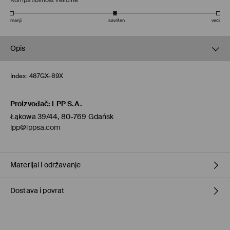
Kompatibilnost veličine
manji
savršen
veći
Opis
Index:
487GX-89X
Proizvođač
:
LPP S.A.
Łąkowa 39/44, 80-769 Gdańsk
lpp@lppsa.com
Materijal i održavanje
Dostava i povrat
GORNJI DIO
:
100% KOŽA
ULOŽAK
:
50% POLIESTERSKO VLAKNO, 50% POLIURETANSKO
VLAKNO
Uvjeti dostave
ĐON
:
100% SINTETIČKA GUMA