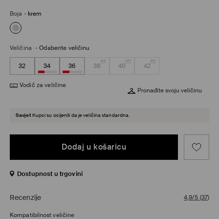
Boja
-
krem
Veličina
-
Odaberite veličinu
32
34
36
38
40
42
Vodič za veličine
Pronađite svoju veličinu
Savjet
Kupci su ocijenili da je veličina standardna.
Dodaj u košaricu
Dostupnost u trgovini
Recenzije
4,9/5
(
37
)
Kompatibilnost veličine