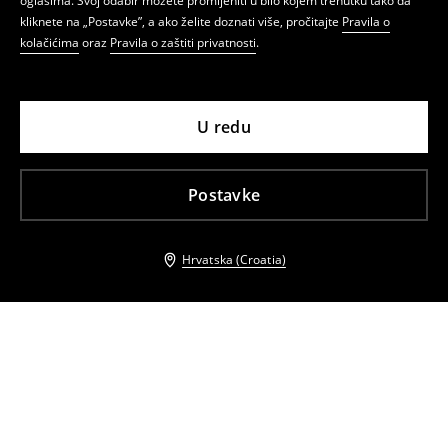
oglasima. Svoj odabir možete promijeniti u bilo kojem trenutku tako da
kliknete na „Postavke”, a ako želite doznati više, pročitajte
Pravila o
kolačićima
oraz
Pravila o zaštiti privatnosti
.
U redu
Postavke
Hrvatska (Croatia)