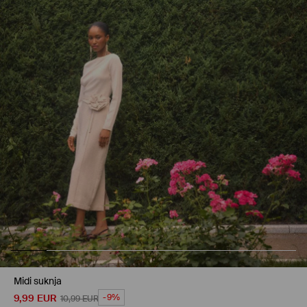
Midi suknja
9,99
EUR
-9%
10,99
EUR