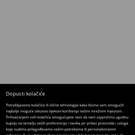
Dopusti kolačiće
Potrebljavamo kolačiće ili slične tehnologije kako bismo vam omogućili
najbolje moguće iskustvo tijekom korištenja našim mrežnim mjestom.
Prihvaćanjem svih kolačića omogućujete nam da vam zajamčimo ugodnu
kupnju na temelju vaših preferencija i navika jer prikaz proizvoda i usluga
koje nudimo prilagođavamo vašim potrebama ili personaliziranim