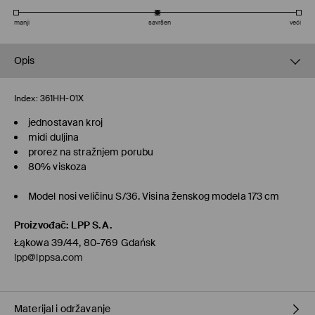
manji
savršen
veći
Opis
Index:
361HH-01X
jednostavan kroj
midi duljina
prorez na stražnjem porubu
80% viskoza
Model nosi veličinu S/36. Visina ženskog modela 173 cm
Proizvođač
:
LPP S.A.
Łąkowa 39/44, 80-769 Gdańsk
lpp@lppsa.com
Materijal i održavanje