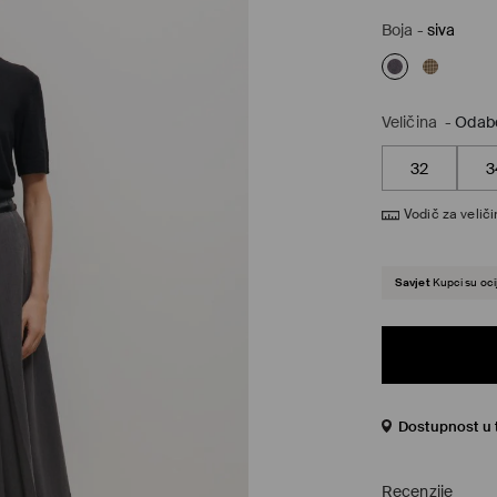
Boja
-
siva
Veličina
-
Odabe
32
3
Vodič za velič
Savjet
Kupci su ocij
Dostupnost u 
Recenzije