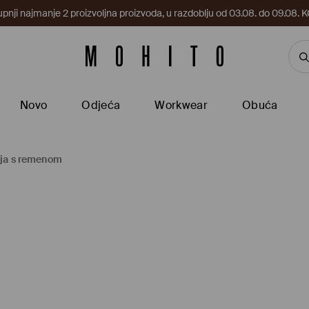
upnji najmanje 2 proizvoljna proizvoda, u razdoblju od 03.08. do 09.0
Novo
Odjeća
Workwear
Obuća
nja s remenom