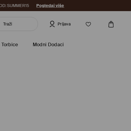
8. KOD: SUMMER15
Pogledaj više
Prijava
Torbice
Modni Dodaci