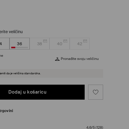
rite veličinu
4
36
38
40
42
ine
Pronađite svoju veličinu
enili da je veličina standardna.
Dodaj u košaricu
trgovini
4,6/5
(
128
)