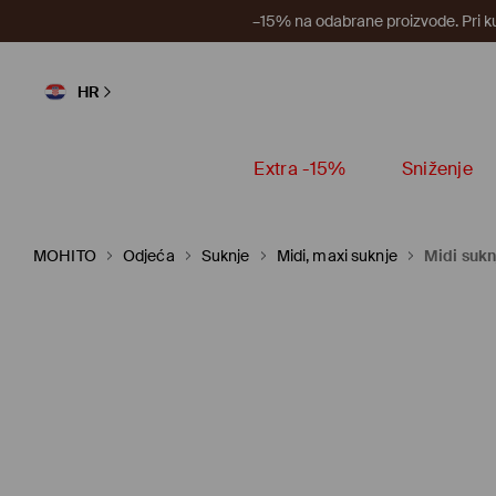
–15% na odabrane proizvode. Pri k
HR
Extra -15%
Sniženje
MOHITO
Odjeća
Suknje
Midi, maxi suknje
Midi suk