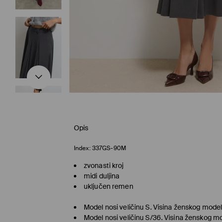
Opis
Index:
337GS-90M
zvonasti kroj
midi duljina
uključen remen
Model nosi veličinu S. Visina ženskog mode
Model nosi veličinu S/36. Visina ženskog m