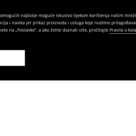
am omogućili najbolje moguće iskustvo tijekom korištenja našim m
ja i navika jer prikaz proizvoda i usluga koje nudimo prilagođava
ete na „Postavke”, a ako želite doznati više, pročitajte
Pravila o kol