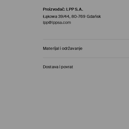
Proizvođač
:
LPP S.A.
Łąkowa 39/44, 80-769 Gdańsk
lpp@lppsa.com
Materijal i održavanje
PRVI ARTIKL PRVA PODSTAVA
:
100% POLIESTERSK
Dostava i povrat
PRVI ARTIKL PRVA TKANINA
:
63% POLIESTERSKO 
ELASTANSKO VLAKNO
Uvjeti dostave
GLAČATI NA NAOPAKOJ STRANI
Preuzimanje u trgovini Mohito
(1-6 radni dani)
ZABRANJENO BIJELJENJE
0,00 EUR
/ Online plaćanje (PayPal, PayU, Goo
GLAČATI NA MAKSIMALNOJ TEMPERATURI DO 
DPD PaketShop
(1-6 radni dani)
ZABRANJENO KEMIJSKO ČIŠĆENJE
3,95 EUR
/ Online plaćanje (PayPal, PayU, Goo
MAKSIMALNA TEMPERATURA PRANJA 30° C