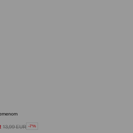
 remenom
-7%
R
13,99
EUR