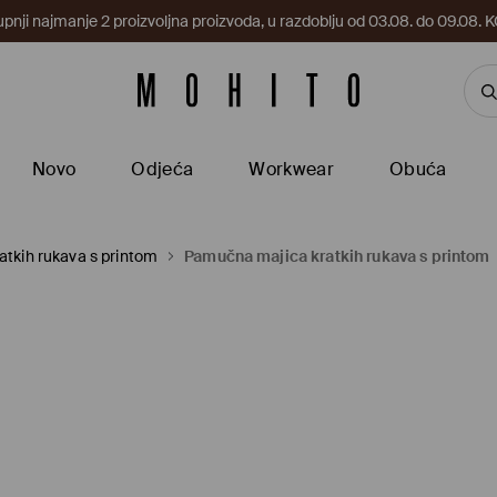
upnji najmanje 2 proizvoljna proizvoda, u razdoblju od 03.08. do 09.0
Novo
Odjeća
Workwear
Obuća
atkih rukava s printom
Pamučna majica kratkih rukava s printom