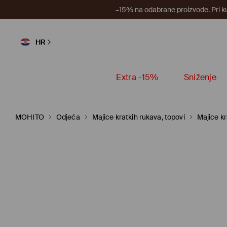
–15% na odabrane proizvode. Pri k
HR
Extra -15%
Sniženje
MOHITO
Odjeća
Majice kratkih rukava, topovi
Majice kr