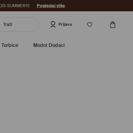
8. KOD: SUMMER15
Pogledaj više
Prijava
Torbice
Modni Dodaci