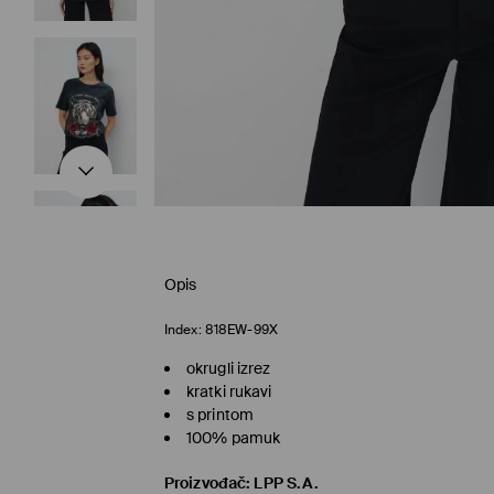
Opis
Index:
818EW-99X
okrugli izrez
kratki rukavi
s printom
100% pamuk
Proizvođač
:
LPP S.A.