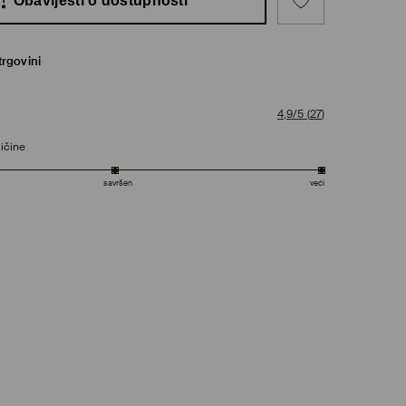
Obavijesti o dostupnosti
trgovini
4,9/5
(
27
)
ičine
savršen
veći