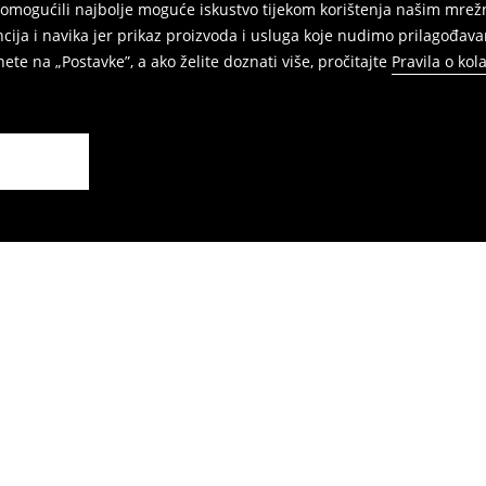
am omogućili najbolje moguće iskustvo tijekom korištenja našim m
ja i navika jer prikaz proizvoda i usluga koje nudimo prilagođava
ete na „Postavke”, a ako želite doznati više, pročitajte
Pravila o kol