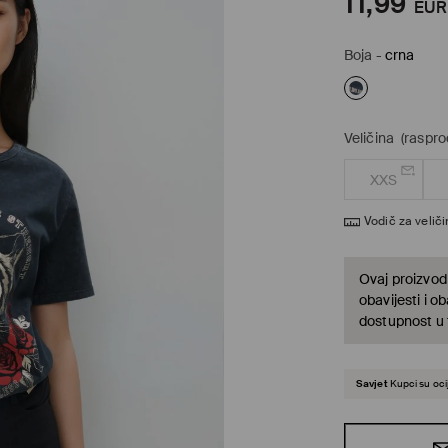
11,99
EUR
Boja
-
crna
Veličina
(raspr
XXS
Vodič za velič
Ovaj proizvod 
obavijesti i o
dostupnost u t
Savjet
Kupci su oci