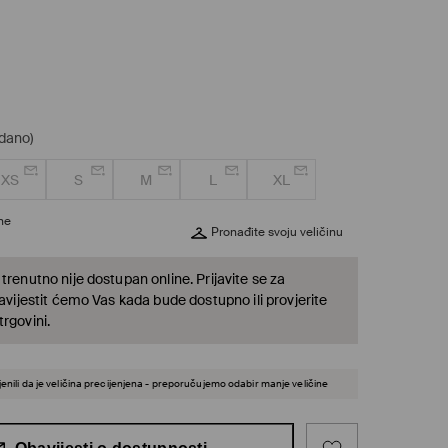
odano)
XS
S
M
L
XL
ine
Pronađite svoju veličinu
trenutno nije dostupan online. Prijavite se za
bavijestit ćemo Vas kada bude dostupno ili provjerite
rgovini.
jenili da je veličina precijenjena - preporučujemo odabir manje veličine