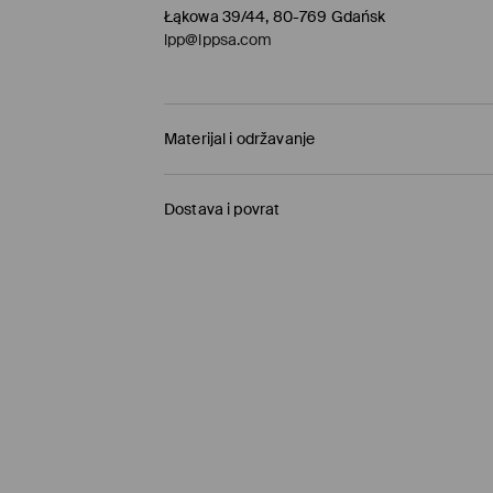
Łąkowa 39/44, 80-769 Gdańsk
lpp@lppsa.com
Materijal i održavanje
Materijal I
:
100% PAMUK
Dostava i povrat
ZABRANJENO BIJELJENJE
Uvjeti dostave
ZABRANJENO SUŠENJE U STROJU
Preuzimanje u trgovini Mohito
(1-6 radni dani)
GLAČATI NA MAKSIMALNOJ TEMPERATURI DO 
0,00 EUR
/ Online plaćanje (PayPal, PayU, Goo
ZABRANJENO KEMIJSKO ČIŠĆENJE
DPD PaketShop
(1-6 radni dani)
3,95 EUR
/ Online plaćanje (PayPal, PayU, Goo
Standardni kurir
(1-6 radni dani)
3,95 EUR
/ Online plaćanje (PayPal, PayU, Goo