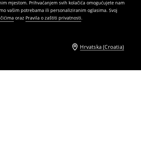
režnim mjestom. Prihvaćanjem svih kolačića omogućujete nam
mo vašim potrebama ili personaliziranim oglasima. Svoj
ačićima
oraz
Pravila o zaštiti privatnosti
.
Hrvatska (Croatia)