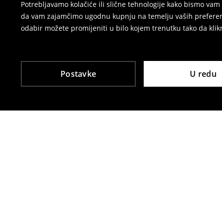
Potrebljavamo kolačiće ili slične tehnologije kako bismo v
da vam zajamčimo ugodnu kupnju na temelju vaših preferenci
odabir možete promijeniti u bilo kojem trenutku tako da klikn
Postavke
U redu