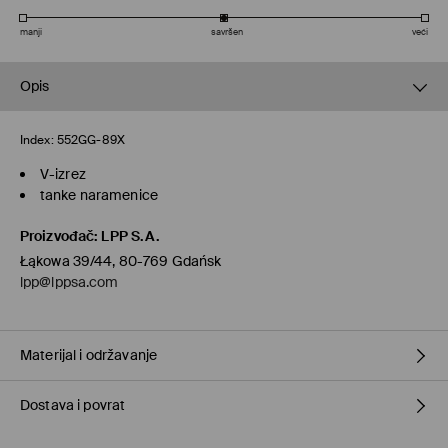
manji
savršen
veći
Opis
Index:
552GG-89X
V-izrez
tanke naramenice
Proizvođač
:
LPP S.A.
Łąkowa 39/44, 80-769 Gdańsk
lpp@lppsa.com
Materijal i održavanje
Dostava i povrat
PRVA TKANINA
:
100% POLIESTERSKO VLAKNO
ISPUNJAVANJE
:
100% POLIESTERSKO VLAKNO