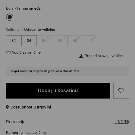
Boja
-
tamno smeđa
Veličina
-
Odaberite veličinu
32
34
36
38
40
42
Vodič za veličine
Pronađite svoju veličinu
Savjet
Kupci su ocijenili da je veličina standardna.
Dodaj u košaricu
Dostupnost u trgovini
Recenzije
4,7/5
(
14
)
Kompatibilnost veličine