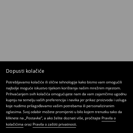
Dopusti kolačiće
Potrebljavamo kolačiće ili slične tehnologije kako bismo vam omogućili
najbolje moguće iskustvo tijekom korištenja našim mrežnim mjestom.
Prihvaćanjem svih kolačića omogućujete nam da vam zajamčimo ugodnu
kupnju na temelju vaših preferencija i navika jer prikaz proizvoda i usluga
koje nudimo prilagođavamo vašim potrebama ili personaliziranim
oglasima. Svoj odabir možete promijeniti u bilo kojem trenutku tako da
kliknete na „Postavke”, a ako želite doznati više, pročitajte
Pravila o
kolačićima
oraz
Pravila o zaštiti privatnosti
.