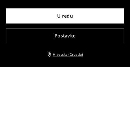
U redu
Postavke
Hrvatska (Croatia)
Drugi kupci su također odabrali