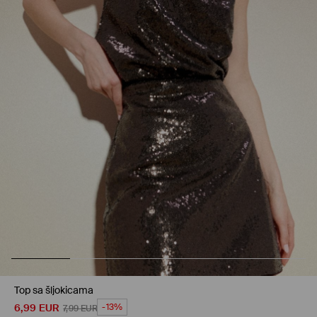
Top sa šljokicama
6,99
EUR
-13%
7,99
EUR