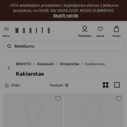
–15% atlasītajiem produktiem. Iegādājoties vismaz 2 jebkurus
produktus, no 03.08. līdz 09.08.2026. KODS: SUMMER15
Skatīt vairāk
Izlase
Pieteikties
Grozs
Menu
MOHITO
Aksesuāri
Rotaslietas
Kaklarotas
Kaklarotas
Filtri
Produkti
:
12