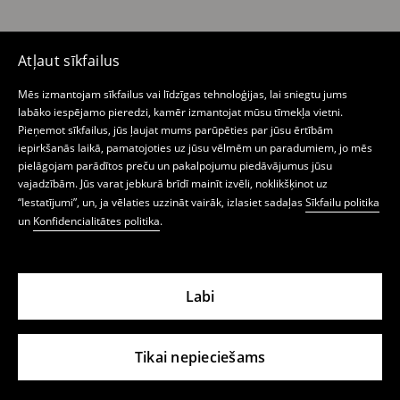
Social media
Atļaut sīkfailus
Facebook
YouTube
Instagram
TikTok
Mēs izmantojam sīkfailus vai līdzīgas tehnoloģijas, lai sniegtu jums
labāko iespējamo pieredzi, kamēr izmantojat mūsu tīmekļa vietni.
Pieņemot sīkfailus, jūs ļaujat mums parūpēties par jūsu ērtībām
iepirkšanās laikā, pamatojoties uz jūsu vēlmēm un paradumiem, jo mēs
pielāgojam parādītos preču un pakalpojumu piedāvājumus jūsu
Interneta veikals
vajadzībām. Jūs varat jebkurā brīdī mainīt izvēli, noklikšķinot uz
“Iestatījumi”, un, ja vēlaties uzzināt vairāk, izlasiet sadaļas
Sīkfailu politika
Privātuma politika
un
Konfidencialitātes politika
.
Mans konts
Mohito
Labi
Veikali
Aktuālā informācija
Tikai nepieciešams