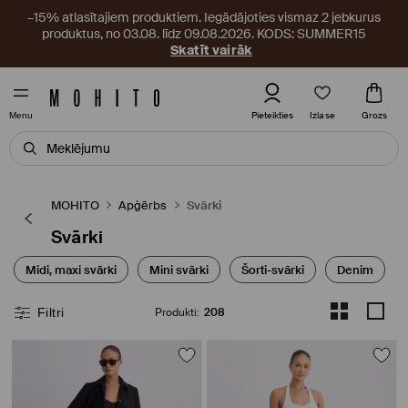
–15% atlasītajiem produktiem. Iegādājoties vismaz 2 jebkurus
produktus, no 03.08. līdz 09.08.2026. KODS: SUMMER15
Skatīt vairāk
Izlase
Pieteikties
Grozs
Menu
MOHITO
Apģērbs
Svārki
Svārki
Midi, maxi svārki
Mini svārki
Šorti-svārki
Denim
Filtri
Produkti
:
208