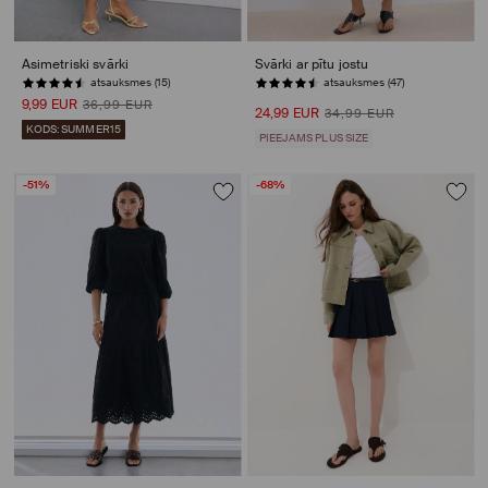
Asimetriski svārki
Svārki ar pītu jostu
atsauksmes (15)
PĒDĒJĀS PRECES
9,99 EUR
36,99 EUR
24,99 EUR
34,99 EUR
KODS: SUMMER15
PIEEJAMS PLUS SIZE
-51%
-68%