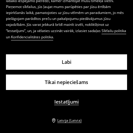
labāko iespējamo pieredzi, kamēr izmantojat mūsu tīmekļa vietni.
Pieņemot sīkfailus, jūs ļaujat mums parūpēties par jūsu ērtībām
iepirkšanās laikā, pamatojoties uz jūsu vēlmēm un paradumiem, jo mēs
pielāgojam parādītos preču un pakalpojumu piedāvājumus jūsu
vajadzībām. Jūs varat jebkurā brīdī mainīt izvēli, noklikšķinot uz
“Iestatījumi”, un, ja vēlaties uzzināt vairāk, izlasiet sadaļas
Sīkfailu politika
un
Konfidencialitātes politika
.
Labi
Minisvārki
Maxi garuma svārki
atsauksmes (30)
atsauksmes (69)
7,99 EUR
12,99 EUR
22,99 EUR
34,99 EUR
Tikai nepieciešams
KODS: SUMMER15
KODS: SUMMER15
-69%
-65%
Iestatījumi
Latvija (Latvia)