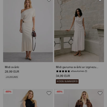
Midi svārki
Midi garuma svārki ar izgriezumu
atsauksmes (1)
28,99 EUR
34,99 EUR
JAUNUMS
KODS: SUMMER15
-65%
-65%