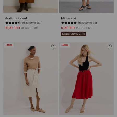
Adīti midi svārki
Minisvārki
atsauksmes (67)
atsauksmes (12)
10,99 EUR
5,99 EUR
31,99 EUR
23,99 EUR
KODS: SUMMER15
-49%
-58%