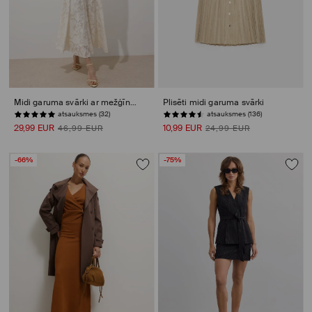
Midi garuma svārki ar mežģīnes rotājumu
Plisēti midi garuma svārki
atsauksmes (32)
atsauksmes (136)
29,99 EUR
10,99 EUR
46,99 EUR
24,99 EUR
-66%
-75%