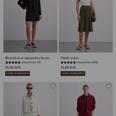
Minisvārki ar dekoratīvu šņorējumu
Plisēti svārki
atsauksmes (15)
atsauksmes (596)
25,99 EUR
23,99 EUR
KODS: SUMMER15
KODS: SUMMER15