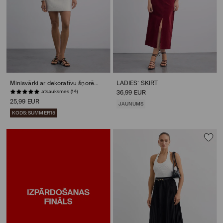
Minisvārki ar dekoratīvu šņorējumu
LADIES` SKIRT
atsauksmes (14)
36,99 EUR
25,99 EUR
JAUNUMS
KODS: SUMMER15