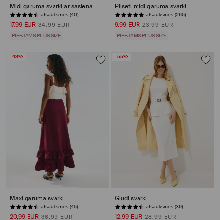
Midi garuma svārki ar sasienamu elementu
Plisēti midi garuma svārki
atsauksmes (40)
atsauksmes (265)
17,99 EUR
9,99 EUR
34,99 EUR
23,99 EUR
PIEEJAMS PLUS SIZE
PIEEJAMS PLUS SIZE
-43%
-55%
Maxi garuma svārki
Gludi svārki
atsauksmes (45)
atsauksmes (39)
20,99 EUR
12,99 EUR
36,99 EUR
28,99 EUR