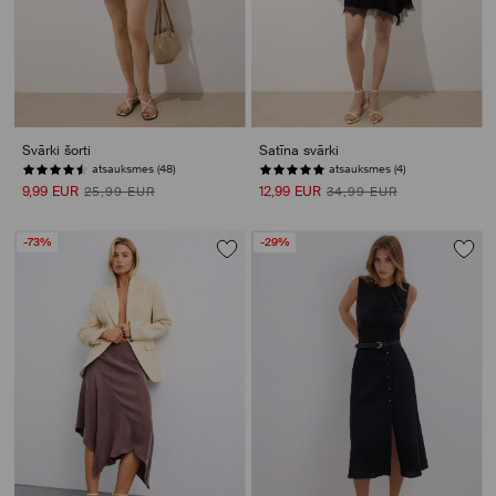
Svārki šorti
Satīna svārki
atsauksmes (48)
atsauksmes (4)
9,99 EUR
12,99 EUR
25,99 EUR
34,99 EUR
-73%
-29%