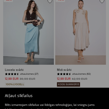
Liocela svārki
Midi svārki
atsauksmes (27)
atsauksmes (62)
12,99 EUR
12,99 EUR
39,99 EUR
42,99 EUR
100% LYOCELL
KODS: SUMMER15
Atļaut sīkfailus
-65%
-63%
Mēs izmantojam sīkfailus vai līdzīgas tehnoloģijas, lai sniegtu jums