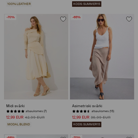
100% LEATHER
KODS: SUMMER15
-70%
-65%
Midi svārki
Asimetriski svārki
atsauksmes (7)
atsauksmes (15)
12,99 EUR
12,99 EUR
42,99 EUR
36,99 EUR
MODAL BLEND
KODS: SUMMER15
-68%
-70%