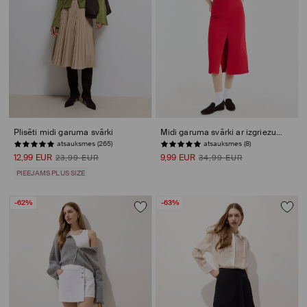
Plisēti midi garuma svārki
Midi garuma svārki ar izgriezumu
atsauksmes (265)
atsauksmes (8)
12,99 EUR
9,99 EUR
23,99 EUR
34,99 EUR
PIEEJAMS PLUS SIZE
-62%
-63%