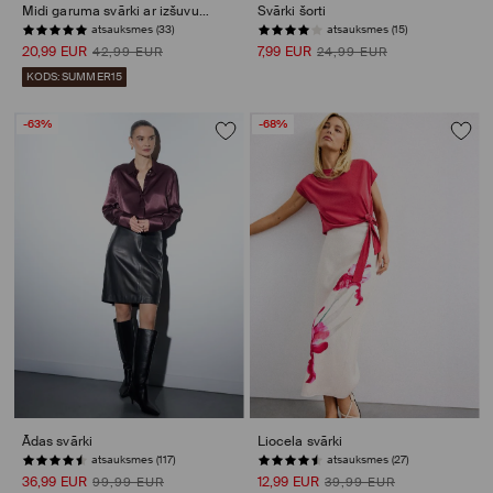
Midi garuma svārki ar izšuvumu
Svārki šorti
atsauksmes (33)
atsauksmes (15)
20,99 EUR
7,99 EUR
42,99 EUR
24,99 EUR
KODS: SUMMER15
-63%
-68%
Ādas svārki
Liocela svārki
atsauksmes (117)
atsauksmes (27)
36,99 EUR
12,99 EUR
99,99 EUR
39,99 EUR