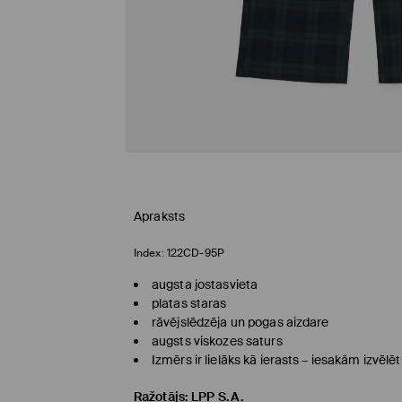
Apraksts
Index:
122CD-95P
augsta jostasvieta
platas staras
rāvējslēdzēja un pogas aizdare
augsts viskozes saturs
Izmērs ir lielāks kā ierasts – iesakām izvēl
Ražotājs
:
LPP S.A.