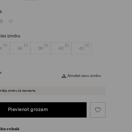
ls
eties izmēru
4
36
38
40
42
s
Atrodiet savu izmēru
ērtēja izmēru kā standarta.
Pievienot grozam
ība veikalā