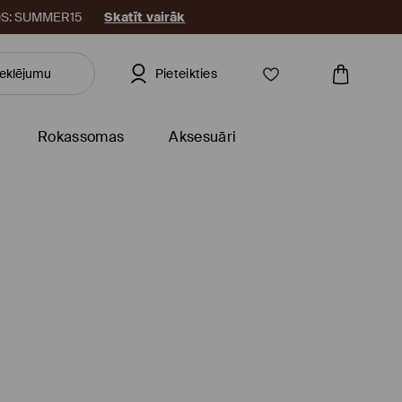
KODS: SUMMER15
Skatīt vairāk
Pieteikties
Rokassomas
Aksesuāri