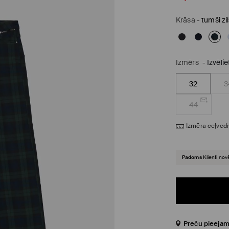
Krāsa
-
tumši zi
Izmērs
-
Izvēli
32
3
44
Izmēra ceļvedi
Padoms
Klienti nov
Preču pieejam