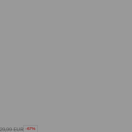
-67%
29,99
EUR