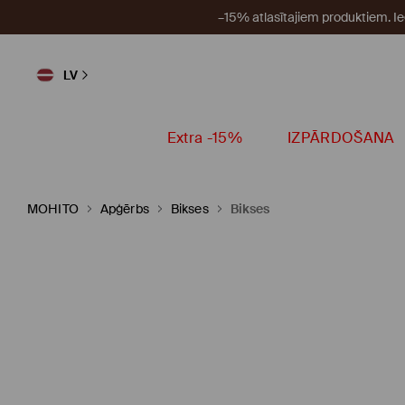
–15% atlasītajiem produktiem. I
LV
Extra -15%
IZPĀRDOŠANA
MOHITO
Apģērbs
Bikses
Bikses