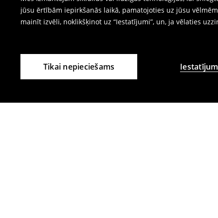
jūsu ērtībām iepirkšanās laikā, pamatojoties uz jūsu vēlm
mainīt izvēli, noklikšķinot uz “Iestatījumi”, un, ja vēlaties uzz
Tikai nepieciešams
Iestatījum