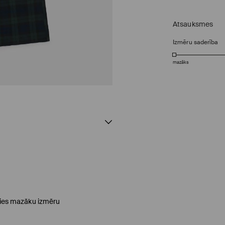
Atsauksmes
Izmēru saderība
mazāks
ēties mazāku izmēru