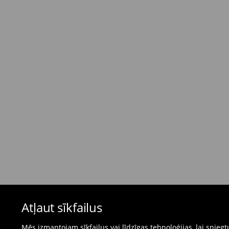
Standarta piegāde - Maksājums skaidrā nau
dienas)
4,95 EUR / Maksājums skaidrā naudā piegādes
Bezmaksas piegāde, pērkot
virs 50 EUR.
⟶
Plašāka informācija
Atgriešanas politika
Ja pasūtītās preces neatbilst cerētajam, Jūs va
pirkšanas dienas.
- Atgriežot jebkurā Mohito veikalā Latvijā - vie
čeku.
- Atgriežot e-veikalā - aizpildiet atgriešanas v
Peldkostīmus un pidžamas nevar atgriezt fiz
Atļaut sīkfailus
preču atgriešanas veidlapu tiešsaistē.
⟶
Internetveikala preču atgriešana
Mēs izmantojam sīkfailus vai līdzīgas tehnoloģijas, lai snie