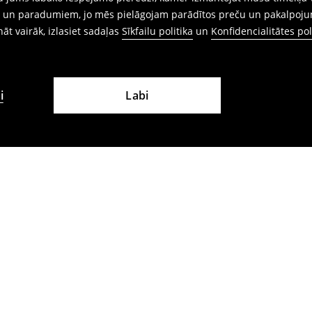
ēm un paradumiem, jo mēs pielāgojam parādītos preču un pakalpoju
ināt vairāk, izlasiet sadaļas
Sīkfailu politika
un
Konfidencialitātes pol
i
Labi