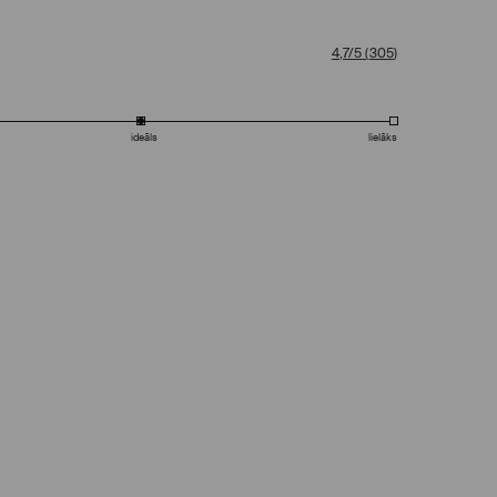
4,7/5
(
305
)
ideāls
lielāks