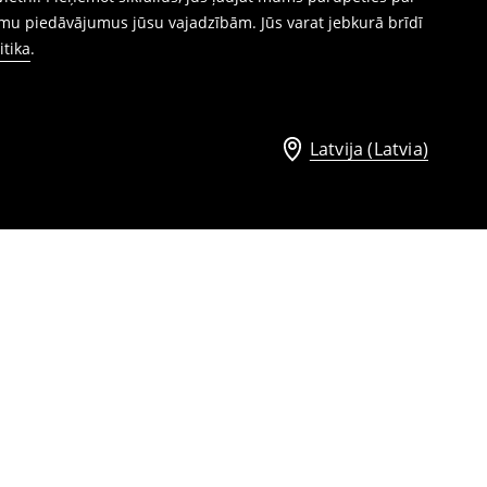
mu piedāvājumus jūsu vajadzībām. Jūs varat jebkurā brīdī
itika
.
Latvija (Latvia)