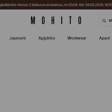
egādājoties vismaz 2 jebkurus produktus, no 03.08. līdz 09.08.2026. 
Jaunumi
Apģērbs
Workwear
Apavi