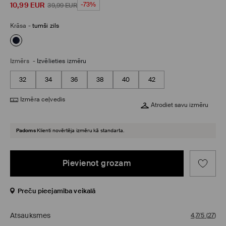
10,99
EUR
-73%
39,99
EUR
Krāsa
-
tumši zils
Izmērs
-
Izvēlieties izmēru
32
34
36
38
40
42
Izmēra ceļvedis
Atrodiet savu izmēru
Padoms
Klienti novērtēja izmēru kā standarta.
Pievienot grozam
Preču pieejamība veikalā
Atsauksmes
4,7/5
(
27
)