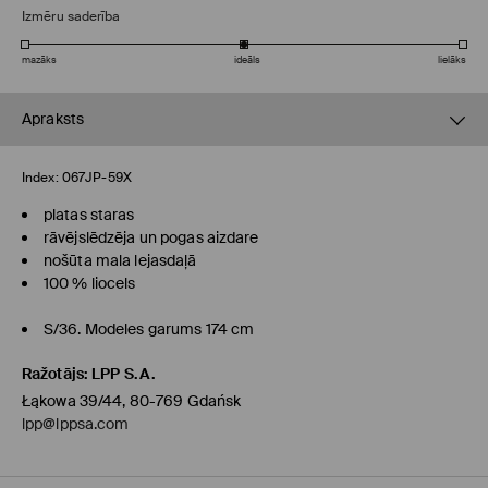
Izmēru saderība
mazāks
ideāls
lielāks
Apraksts
Index:
067JP-59X
platas staras
rāvējslēdzēja un pogas aizdare
nošūta mala lejasdaļā
100 % liocels
S/36. Modeles garums 174 cm
Ražotājs
:
LPP S.A.
Łąkowa 39/44, 80-769 Gdańsk
lpp@lppsa.com