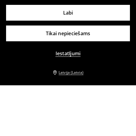
Labi
Tikai nepieciešams
Iestatījumi
Latvija (Latvia)