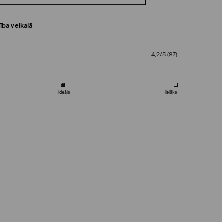
ība veikalā
4,2/5
(
87
)
ideāls
lielāks