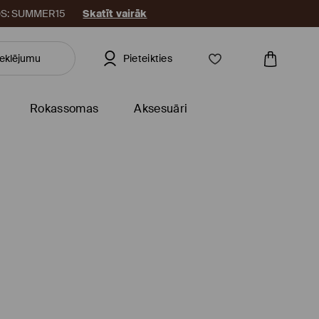
KODS: SUMMER15
Skatīt vairāk
Pieteikties
Rokassomas
Aksesuāri