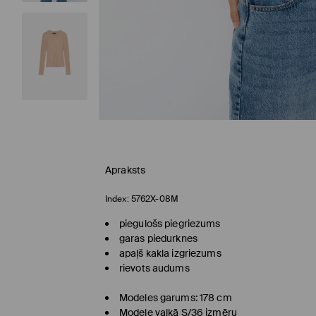
Apraksts
Index:
5762X-08M
piegulošs piegriezums
garas piedurknes
apaļš kakla izgriezums
rievots audums
Modeles garums: 178 cm
Modele valkā S/36 izmēru