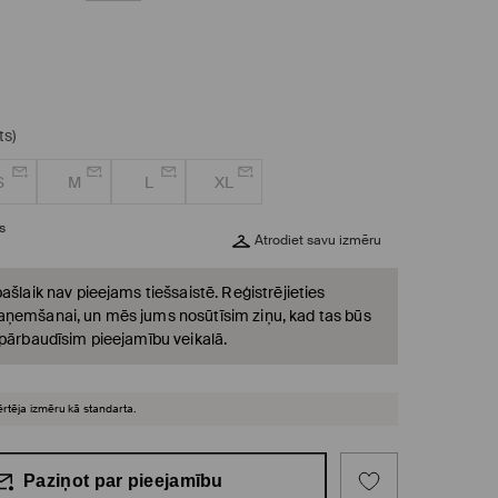
ts)
S
M
L
XL
s
Atrodiet savu izmēru
ašlaik nav pieejams tiešsaistē. Reģistrējieties
ņemšanai, un mēs jums nosūtīsim ziņu, kad tas būs
 pārbaudīsim pieejamību veikalā.
ērtēja izmēru kā standarta.
Paziņot par pieejamību