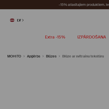
–15% atlasītajiem produktiem. I
LV
Extra -15%
IZPĀRDOŠANA
MOHITO
Apģērbs
Blūzes
Blūze ar svītrainu tekstūru