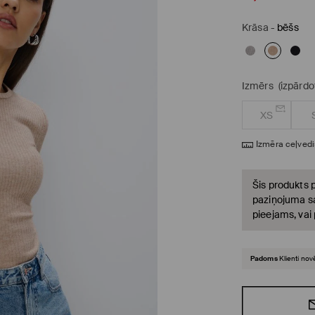
Krāsa
-
bēšs
Izmērs
(izpārdo
XS
Izmēra ceļvedi
Šis produkts p
paziņojuma sa
pieejams, vai
Padoms
Klienti nov