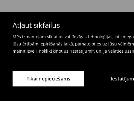
- Atgriežot e-veikalā - aizpildiet atgriešanas v
Peldkostīmus un pidžamas nevar atgriezt fiz
Atļaut sīkfailus
preču atgriešanas veidlapu tiešsaistē.
⟶
Internetveikala preču atgriešana
Mēs izmantojam sīkfailus vai līdzīgas tehnoloģijas, lai snie
jūsu ērtībām iepirkšanās laikā, pamatojoties uz jūsu vēlm
mainīt izvēli, noklikšķinot uz “Iestatījumi”, un, ja vēlaties uzz
Tikai nepieciešams
Iestatījum