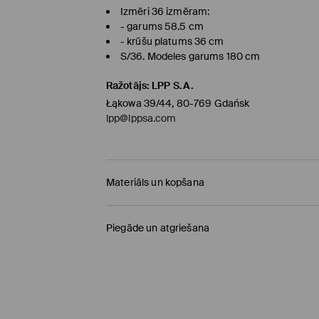
Izmēri 36 izmēram:
- garums 58.5 cm
- krūšu platums 36 cm
S/36. Modeles garums 180 cm
Ražotājs
:
LPP S.A.
Łąkowa 39/44, 80-769 Gdańsk
lpp@lppsa.com
Materiāls un kopšana
Pamatmateriāls
:
43% VISKOZE, 23% POLIESTERIS,
Piegāde un atgriešana
ŠĶIEDRA
Piegādes politika
NEBALINĀT
NEŽĀVĒT VEĻAS ŽĀVĒTĀJĀ
Saņemšana veikalā MOHITO
(4-8 darba diena
0,00 EUR / Online (PayU, PayPal, Google Pay, Tr
NEGLUDINĀT