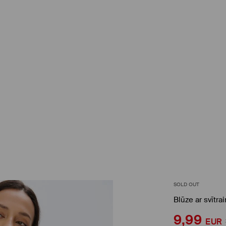
SOLD OUT
Blūze ar svītra
9,99
EUR