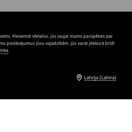
ietni. Pieņemot sīkfailus, jūs ļaujat mums parūpēties par
mu piedāvājumus jūsu vajadzībām. Jūs varat jebkurā brīdī
itika
.
Latvija (Latvia)