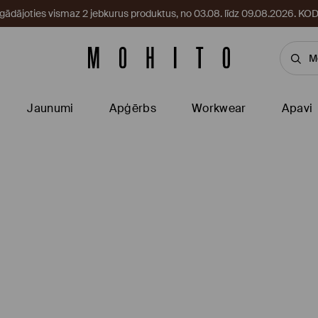
egādājoties vismaz 2 jebkurus produktus, no 03.08. līdz 09.08.2026. 
Jaunumi
Apģērbs
Workwear
Apavi