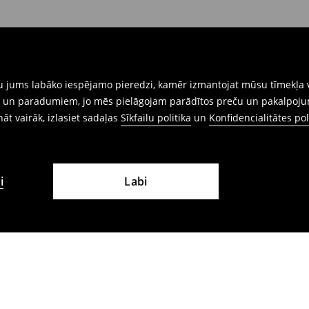
eidlapu, kas ir pieejama Jūsu kontā.
iskajos veikalos. Lūdzam izmantot
gtu jums labāko iespējamo pieredzi, kamēr izmantojat mūsu tīmekļa v
ēm un paradumiem, jo mēs pielāgojam parādītos preču un pakalpoju
ināt vairāk, izlasiet sadaļas
Sīkfailu politika
un
Konfidencialitātes pol
i
Labi