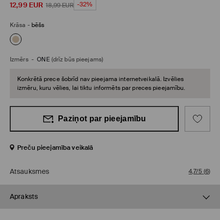
12,99
EUR
-32%
18,99
EUR
Krāsa
-
bēšs
Izmērs
-
ONE
(drīz būs pieejams)
Konkrētā prece šobrīd nav pieejama internetveikalā. Izvēlies
izmēru, kuru vēlies, lai tiktu informēts par preces pieejamību.
Paziņot par pieejamību
Preču pieejamība veikalā
Atsauksmes
4,7/5
(
6
)
Apraksts