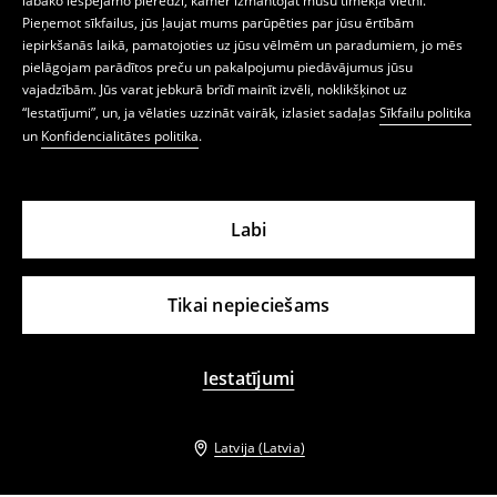
labāko iespējamo pieredzi, kamēr izmantojat mūsu tīmekļa vietni.
Pieņemot sīkfailus, jūs ļaujat mums parūpēties par jūsu ērtībām
iepirkšanās laikā, pamatojoties uz jūsu vēlmēm un paradumiem, jo mēs
pielāgojam parādītos preču un pakalpojumu piedāvājumus jūsu
vajadzībām. Jūs varat jebkurā brīdī mainīt izvēli, noklikšķinot uz
“Iestatījumi”, un, ja vēlaties uzzināt vairāk, izlasiet sadaļas
Sīkfailu politika
un
Konfidencialitātes politika
.
Labi
Tikai nepieciešams
Iestatījumi
Latvija (Latvia)