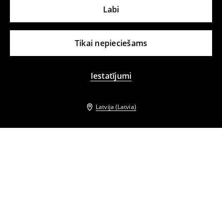
Labi
Tikai nepieciešams
Iestatījumi
Latvija (Latvia)