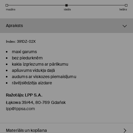
mazāks
ideāls
lielāks
Apraksts
Index:
391DZ-02X
maxi garums
bez piedurknēm
kakla izgriezums ar pārlikumu
apšuvums vidukļa daļā
audums ar viskozes piemaisījumu
rāvējslēdzēja aizdare
Ražotājs
:
LPP S.A.
Łąkowa 39/44, 80-769 Gdańsk
lpp@lppsa.com
Materiāls un kopšana