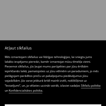
Atļaut sīkfailus
Mēs izmantojam sīkfailus vai līdzīgas tehnoloģijas, lai sniegtu jums
labāko iespējamo pieredzi, kamēr izmantojat mūsu tīmekļa vietni.
Pieņemot sīkfailus, jūs ļaujat mums parūpēties par jūsu ērtībām
iepirkšanās laikā, pamatojoties uz jūsu vēlmēm un paradumiem, jo mēs
pielāgojam parādītos preču un pakalpojumu piedāvājumus jūsu
vajadzībām. Jūs varat jebkurā brīdī mainīt izvēli, noklikšķinot uz
“Iestatījumi”, un, ja vēlaties uzzināt vairāk, izlasiet sadaļas
Sīkfailu politika
un
Konfidencialitātes politika
.