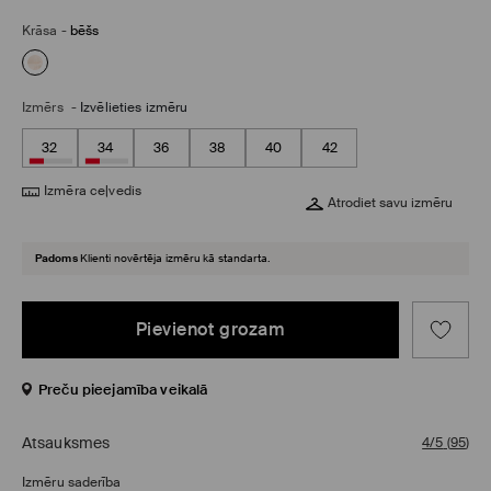
Krāsa
-
bēšs
Izmērs
-
Izvēlieties izmēru
32
34
36
38
40
42
Izmēra ceļvedis
Atrodiet savu izmēru
Padoms
Klienti novērtēja izmēru kā standarta.
Pievienot grozam
Preču pieejamība veikalā
Atsauksmes
4/5
(
95
)
Izmēru saderība