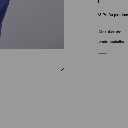
Preču pieejam
Atsauksmes
Izmēru saderība
mazāks