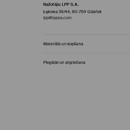
Ražotājs
:
LPP S.A.
Łąkowa 39/44, 80-769 Gdańsk
lpp@lppsa.com
Materiāls un kopšana
Pamatmateriāls
:
70% VISKOZE, 30% POLIAMĪDS
Piegāde un atgriešana
NEBALINĀT
Piegādes politika
NEŽĀVĒT VEĻAS ŽĀVĒTĀJĀ
Saņemšana veikalā MOHITO
(4-8 darba diena
NEGLUDINĀT
0,00 EUR / Online (PayU, PayPal, Google Pay, Tr
NETĪRĪT ĶĪMISKI
DPD pakomāts
(4-8 darba dienas)
2,95 EUR / Online (PayU, PayPal, Google Pay, Tr
Standarta piegāde
(4-7 darba dienas)