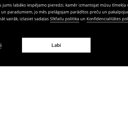
gtu jums labāko iespējamo pieredzi, kamēr izmantojat mūsu tīmekļa v
ēm un paradumiem, jo mēs pielāgojam parādītos preču un pakalpoju
ināt vairāk, izlasiet sadaļas
Sīkfailu politika
un
Konfidencialitātes pol
i
Labi