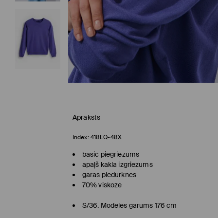
Apraksts
Index:
418EQ-48X
basic piegriezums
apaļš kakla izgriezums
garas piedurknes
70% viskoze
S/36. Modeles garums 176 cm