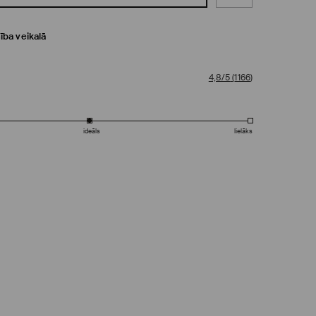
ība veikalā
4,8/5
(
1166
)
ideāls
lielāks