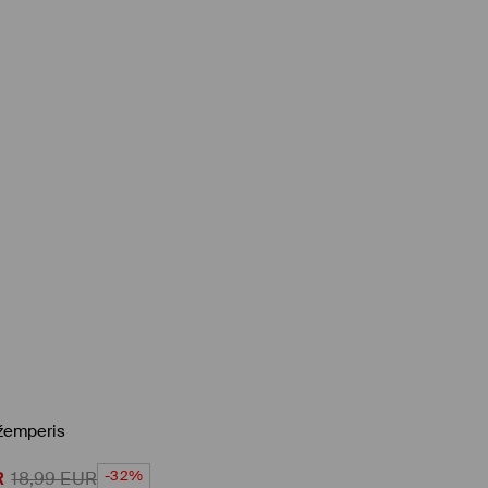
žemperis
-32%
R
18,99
EUR