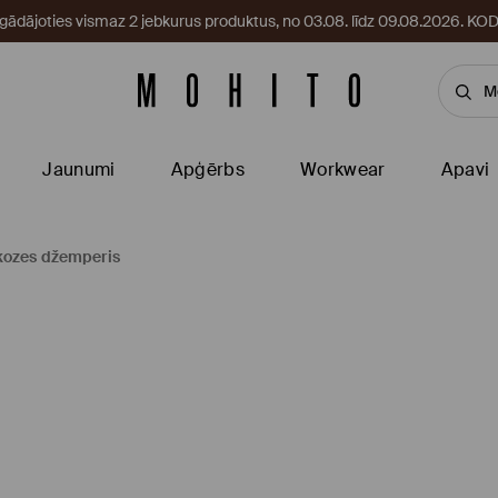
egādājoties vismaz 2 jebkurus produktus, no 03.08. līdz 09.08.2026. 
Jaunumi
Apģērbs
Workwear
Apavi
kozes džemperis