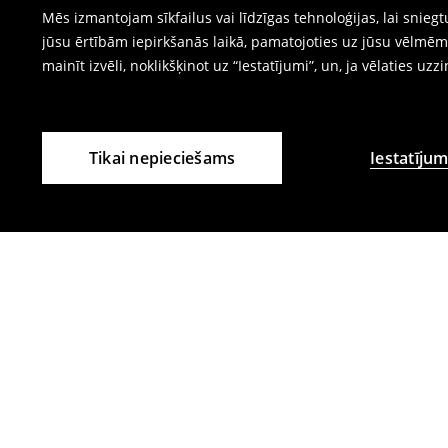
Mēs izmantojam sīkfailus vai līdzīgas tehnoloģijas, lai snie
jūsu ērtībām iepirkšanās laikā, pamatojoties uz jūsu vēlm
mainīt izvēli, noklikšķinot uz “Iestatījumi”, un, ja vēlaties uzz
Tikai nepieciešams
Iestatījum