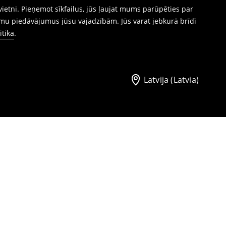
ietni. Pieņemot sīkfailus, jūs ļaujat mums parūpēties par
mu piedāvājumus jūsu vajadzībām. Jūs varat jebkurā brīdī
itika
.
Latvija (Latvia)