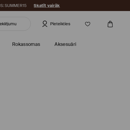
KODS: SUMMER15
Skatīt vairāk
Pieteikties
Rokassomas
Aksesuāri