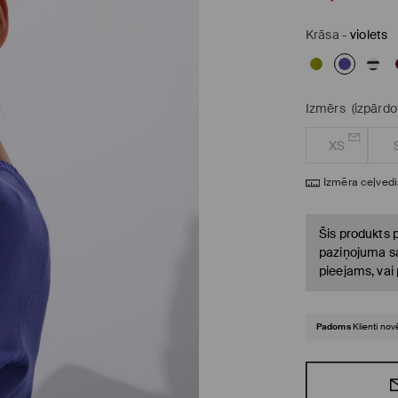
Krāsa
-
violets
Izmērs
(izpārdo
XS
Izmēra ceļvedi
Šis produkts p
paziņojuma sa
pieejams, vai
Padoms
Klienti nov