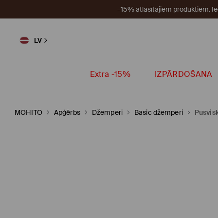
–15% atlasītajiem produktiem. I
LV
Extra -15%
IZPĀRDOŠANA
MOHITO
Apģērbs
Džemperi
Basic džemperi
Pusvis