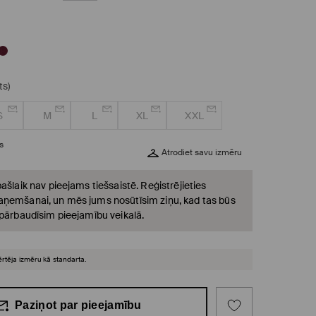
ts)
S
M
L
XL
XXL
s
Atrodiet savu izmēru
ašlaik nav pieejams tiešsaistē. Reģistrējieties
ņemšanai, un mēs jums nosūtīsim ziņu, kad tas būs
 pārbaudīsim pieejamību veikalā.
ērtēja izmēru kā standarta.
Paziņot par pieejamību