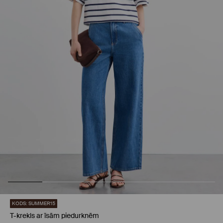
KODS: SUMMER15
T-krekls ar īsām piedurknēm