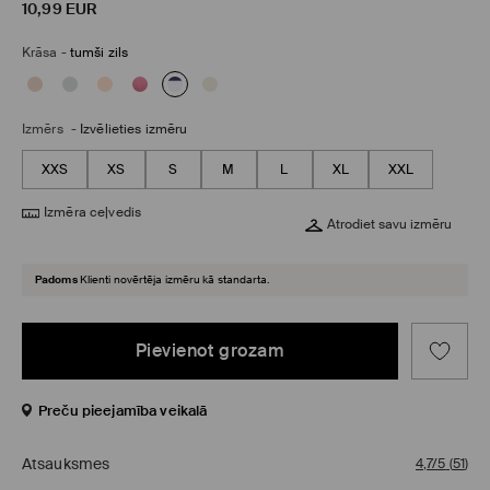
10,99
EUR
Krāsa
-
tumši zils
Izmērs
-
Izvēlieties izmēru
XXS
XS
S
M
L
XL
XXL
Izmēra ceļvedis
Atrodiet savu izmēru
Padoms
Klienti novērtēja izmēru kā standarta.
Pievienot grozam
Preču pieejamība veikalā
Atsauksmes
4,7/5
(
51
)