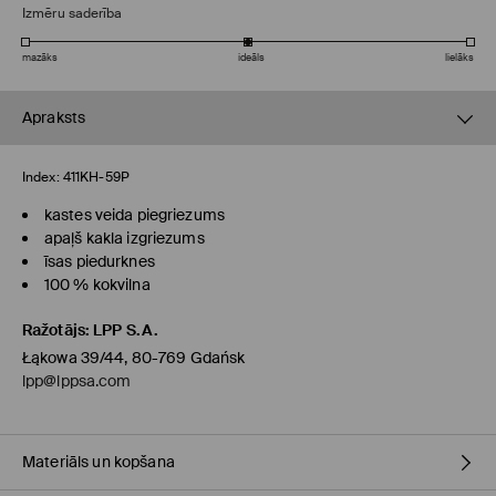
Izmēru saderība
mazāks
ideāls
lielāks
Apraksts
Index:
411KH-59P
kastes veida piegriezums
apaļš kakla izgriezums
īsas piedurknes
100 % kokvilna
Ražotājs
:
LPP S.A.
Łąkowa 39/44, 80-769 Gdańsk
lpp@lppsa.com
Materiāls un kopšana