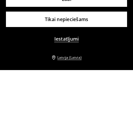
Tikai nepieciešams
Iestatījumi
Latvija (Latvia)
Citi klienti izvēlējās arī