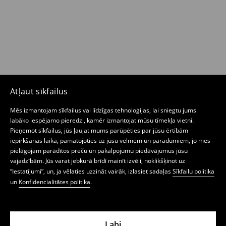
Atļaut sīkfailus
Mēs izmantojam sīkfailus vai līdzīgas tehnoloģijas, lai sniegtu jums
labāko iespējamo pieredzi, kamēr izmantojat mūsu tīmekļa vietni.
Pieņemot sīkfailus, jūs ļaujat mums parūpēties par jūsu ērtībām
iepirkšanās laikā, pamatojoties uz jūsu vēlmēm un paradumiem, jo mēs
pielāgojam parādītos preču un pakalpojumu piedāvājumus jūsu
vajadzībām. Jūs varat jebkurā brīdī mainīt izvēli, noklikšķinot uz
“Iestatījumi”, un, ja vēlaties uzzināt vairāk, izlasiet sadaļas
Sīkfailu politika
un
Konfidencialitātes politika
.
Labi