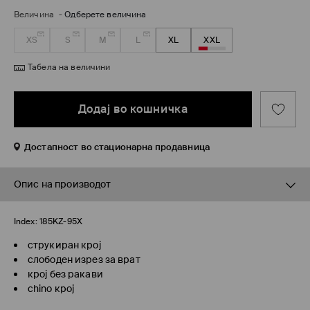
Величина
-
Одберете величина
XS
S
M
L
XL
XXL
Табела на величини
Додај во кошничка
Достапност во стационарна продавница
Опис на производот
Index:
185KZ-95X
струкиран крој
слободен изрез за врат
крој без ракави
chino крој