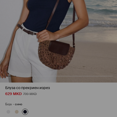
Блуза со прекриен изрез
629
MKD
799
MKD
Боја
-
сино