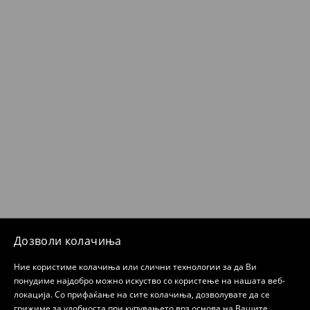
Дозволи колачиња
Ние користиме колачиња или слични технологии за да Ви
понудиме најдобро можно искуство со користење на нашата веб-
локација. Со прифаќање на сите колачиња, дозволувате да се
грижиме за удобноста при купувањето врз основа на Вашите