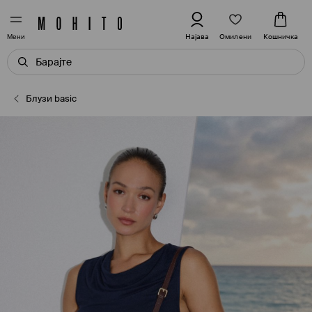
Омилени
Најава
Кошничка
Мени
Блузи basic