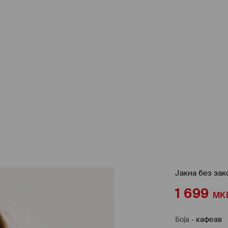
Јакна без за
1 699
MK
Боја
-
кафеав