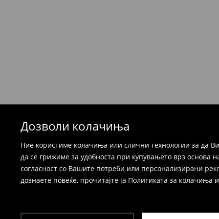
Производите можете да ги вратите бесплат
која стационарна продавница на Mohito, к
провајдер Милшпед / курир МИК МИК (за та
формуларот во Корисничка сметка). Исто т
вратите со начинот на испораката по ваш 
при оваа опција ја сносите вие).
⟶
Детални информации за поврати
Дозволи колачиња
Ние користиме колачиња или слични технологии за да Ви
да се грижиме за удобноста при купувањето врз основа н
согласност со Вашите потреби или персонализирани реклам
дознаете повеќе, прочитајте ја
Политиката за колачиња