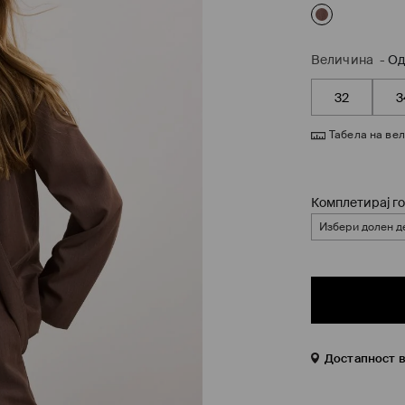
Величина
-
Од
32
3
Табела на ве
Комплетирај го
Избери долен д
Достапност 