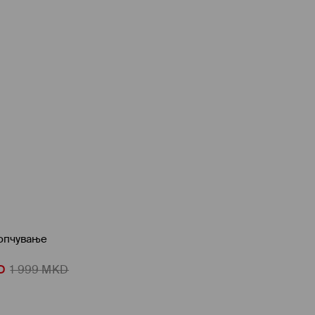
копчување
D
1 999
MKD