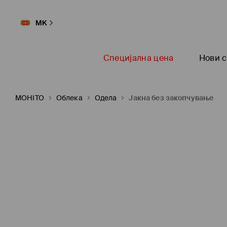
MK
Специјална цена
Нови с
MOHITO
Oблека
Одела
Јакна без закопчување