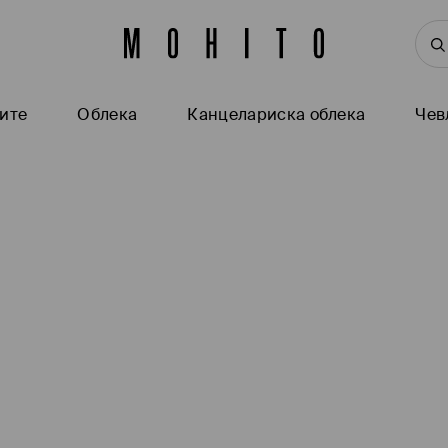
ите
Oблека
Канцелариска облека
Чев