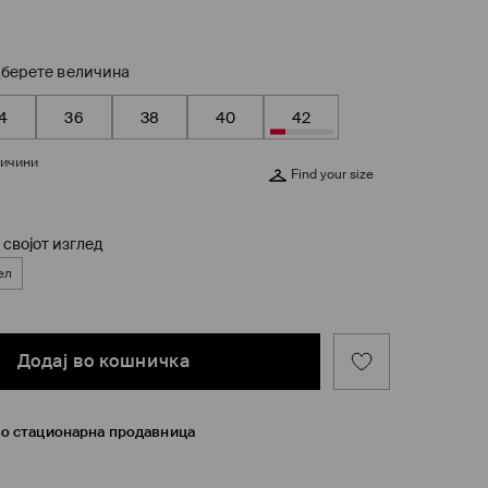
берете величина
4
36
38
40
42
личини
Find your size
 својот изглед
ел
Додај во кошничка
во стационарна продавница