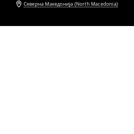
Северна Македонија (North Macedonia)
Сако со струкиран крој
1599
MKD
1899
MKD
Панталони со широки ногавици
1099
MKD
1399
MKD