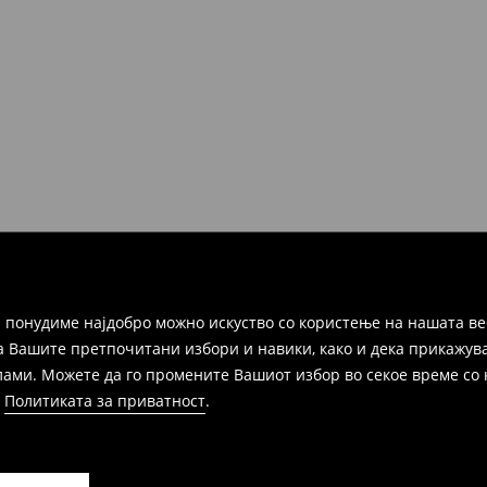
но во рок од 30 дена во било
ако и преку Логистички
а цел пополнете го онлајн-
ака, производот може да го
избор (трошокот и одговорноста
 понудиме најдобро можно искуство со користење на нашата ве
а Вашите претпочитани избори и навики, како и дека прикажува
и. Можете да го промените Вашиот избор во секое време со клик
и
Политиката за приватност
.