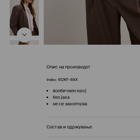
Опис на производот
Index:
612KF-88X
вообичаен крој
без јака
не се закопчува
Состав и одржување