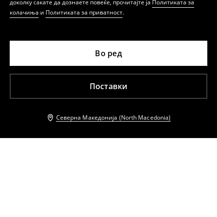
доколку сакате да дознаете повеќе, прочитајте ја
Политиката за
колачиња
и
Политиката за приватност
.
Во ред
Поставки
Северна Македонија (North Macedonia)
Други клиенти исто така избраа