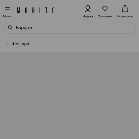
Омилени
Најава
Кошничка
Мени
Шешири