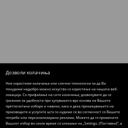
Дозволи колачиња
Ние користиме колачиња или слични технологии за да Ви
понудиме најдобро можно искуство со користење на нашата веб-
локација. Со прифаќање на сите колачиња, дозволувате да се
грижиме за удобноста при купувањето врз основа на Вашите
претпочитани избори и навики, како и дека прикажувањето на
производите и услугите што ги нудиме се во согласност со Вашите
потреби или персонализирани реклами. Можете да го промените
Вашиот избор во секое време со кликање на „Settings, (Поставки)“, а