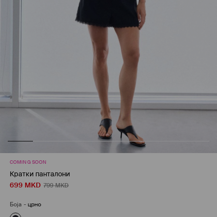
COMING SOON
Кратки панталони
699
MKD
799
MKD
Боја
-
црно