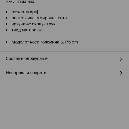
Index:
119KM-99X
лежерен крој
растеглива гумирана лента
врзување околу струк
твид материјал
Моделот носи големина S. 175 cm
Состав и одржување
Испорака и поврати
ПРВА ТКАЕНИНА
:
100% ПАМУК
Политика на испорака
Подигнување во продавница на MOHITO
(7-16 работни
дена)
БЕСПЛАТНО / online плаќање
Логистички провајдер Милшпед / курир МИК МИК
(7-16