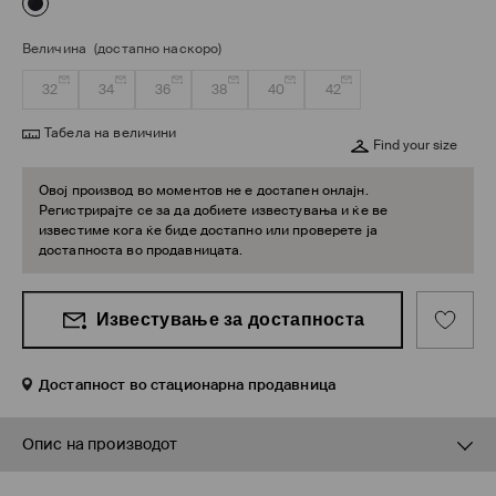
Величина
(достапно наскоро)
32
34
36
38
40
42
Табела на величини
Find your size
Овој производ во моментов не е достапен онлајн.
Регистрирајте се за да добиете известувања и ќе ве
известиме кога ќе биде достапно или проверете ја
достапноста во продавницата.
Известување за достапноста
Достапност во стационарна продавница
Опис на производот