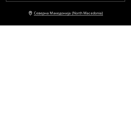
Северна Македонија (North Macedonia)
Други клиенти исто така избраа
Макси фустан од шифон
Макси фустан од шифон
1099
MKD
1299
MKD
1299
MKD
1599
MKD
Миди фустан со ремен
Миди кошула-фустан
1399
MKD
1699
MKD
899
MKD
1099
MKD
Миди кошула-фустан
Миди кошула-фустан
1599
MKD
1899
MKD
1099
MKD
1399
MKD