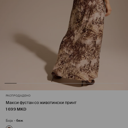
РАСПРОДАДЕНО
Макси фустан со животински принт
1 699
MKD
Боја
-
беж