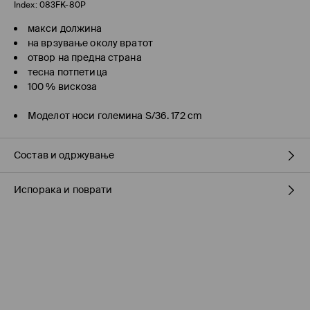
Index:
083FK-80P
макси должина
на врзување околу вратот
отвор на предна страна
тесна потпетица
100 % вискоза
Моделот носи големина S/36. 172 cm
Состав и одржување
Испорака и поврати
100% ВИСКОЗА
Политика на испорака
Подигнување во продавница на MOHITO
(7-16 работни
дена)
БЕСПЛАТНО / online плаќање