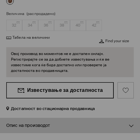
Величина
(распродадено)
32
34
36
38
40
42
Табела на величини
Find your size
Овој производ во моментов не е достапен онлајн.
Регистрирајте се за да добиете известувања и ќе ве
известиме кога ќе биде достапно или проверете ја
достапноста во продавницата.
Известување за достапноста
Достапност во стационарна продавница
Опис на производот