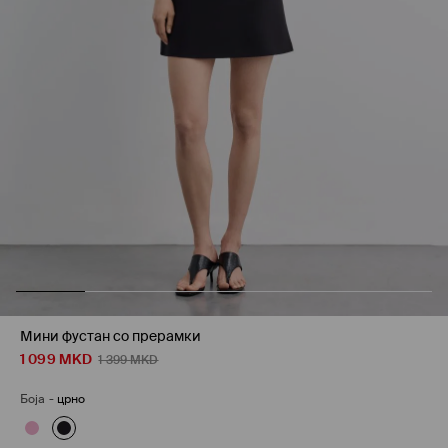
Мини фустан со прерамки
1 099
MKD
1 399
MKD
Боја
-
црно