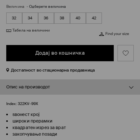
Величина
-
Одберете величина
32
34
36
38
40
42
Табела на величини
Find your size
Додај во кошничка
Достапност во стационарна продавница
Опис на производот
Index:
322KV-99X
ѕвонест крој
широки прерамки
квадратен изрез за врат
закопчување позади