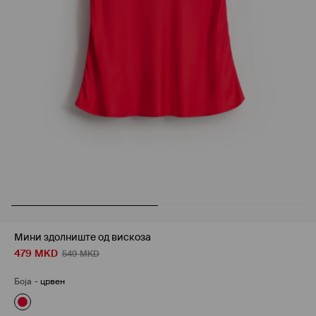
Мини здолниште од вискоза
479
MKD
549
MKD
Боја
-
црвен