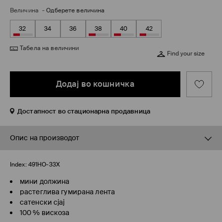
Величина
-
Одберете величина
32
34
36
38
40
42
Табела на величини
Find your size
Додај во кошничка
Достапност во стационарна продавница
Опис на производот
Index:
491HO-33X
мини должина
растеглива гумирана лента
сатенски сјај
100 % вискоза