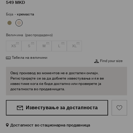
549
MKD
Боја
-
кремаста
Величина
(распродадено)
XS
S
M
L
XL
Табела на величини
Find your size
Овој производ во моментов не е достапен онлајн.
Регистрирајте се за да добиете известувања и ќе ве
известиме кога ќе биде достапно или проверете ја
достапноста во продавницата.
Известување за достапноста
Достапност во стационарна продавница