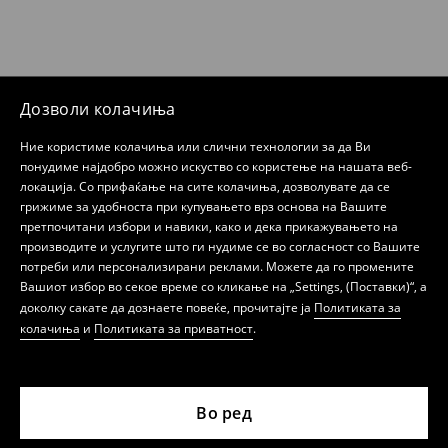
Дозволи колачиња
Ние користиме колачиња или слични технологии за да Ви
понудиме најдобро можно искуство со користење на нашата веб-
локација. Со прифаќање на сите колачиња, дозволувате да се
грижиме за удобноста при купувањето врз основа на Вашите
претпочитани избори и навики, како и дека прикажувањето на
производите и услугите што ги нудиме се во согласност со Вашите
потреби или персонализирани реклами. Можете да го промените
Вашиот избор во секое време со кликање на „Settings, (Поставки)“, а
доколку сакате да дознаете повеќе, прочитајте ја
Политиката за
колачиња
и
Политиката за приватност
.
Во ред