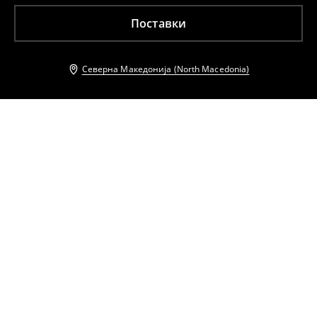
Поставки
Северна Македонија (North Macedonia)
Други клиенти исто така избраа
Женски комбинезон
Блуза на врзување
1699
MKD
1899
MKD
1199
MKD
1399
MKD