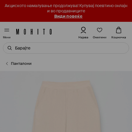
Акциското намалување продолжува! Купувај поевтино онлајн
и во продавниците
Види повеќе
Омилени
Најава
Кошничка
Мени
Панталони