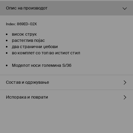
Опис на производот
Index:
869ED-02X
висок струк
растеглив појас
два странични џебови
во комплет со топ во истиот стил
Моделот носи големина S/36
Состав и одржување
Испорака и поврати
Материјал I
:
95% ПОЛИЕСТЕР, 5% ЕЛАСТАН
ДА НЕ СЕ ИЗБЕЛУВА
Политика на испорака
ДА НЕ СЕ СУШИ ВО МАШИНА ЗА СУШЕЊЕ
Подигнување во продавница на MOHITO
(7-16 работни
ДА НЕ СЕ ПЕГЛА