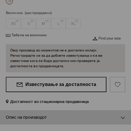
Величина
(распродадено)
XS
S
M
L
XL
Табела на величини
Find your size
Овој производ во моментов не е достапен онлајн.
Регистрирајте се за да добиете известувања и ќе ве
известиме кога ќе биде достапно или проверете ја
достапноста во продавницата.
Известување за достапноста
Достапност во стационарна продавница
Опис на производот