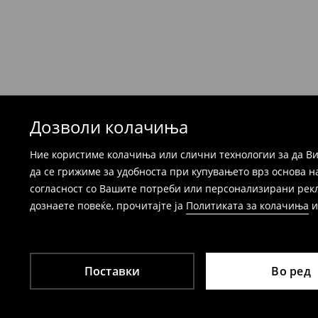
формуларот во Корисничка сметка). Исто т
вратите со начинот на испораката по ваш 
при оваа опција ја сносите вие).
⟶
Детални информации за поврати
Дозволи колачиња
Ние користиме колачиња или слични технологии за да Ви
да се грижиме за удобноста при купувањето врз основа н
согласност со Вашите потреби или персонализирани реклам
дознаете повеќе, прочитајте ја
Политиката за колачиња
Поставки
Во ред