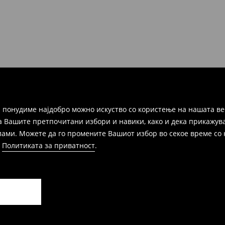
ака, производот може да го
избор (трошокот и одговорноста
 понудиме најдобро можно искуство со користење на нашата ве
а Вашите претпочитани избори и навики, како и дека прикажува
и. Можете да го промените Вашиот избор во секое време со клик
и
Политиката за приватност
.