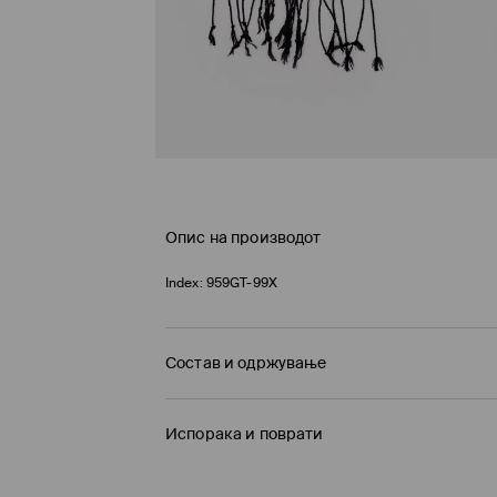
Опис на производот
Index:
959GT-99X
Состав и одржување
Материјал I
:
100% ВИСКОЗА
Испорака и поврати
ДА НЕ СЕ ИЗБЕЛУВА
Политика на испорака