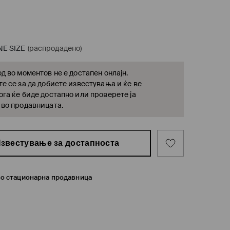
NE SIZE
(распродадено)
д во моментов не е достапен онлајн.
е се за да добиете известувања и ќе ве
га ќе биде достапно или проверете ја
 во продавницата.
звестување за достапноста
во стационарна продавница