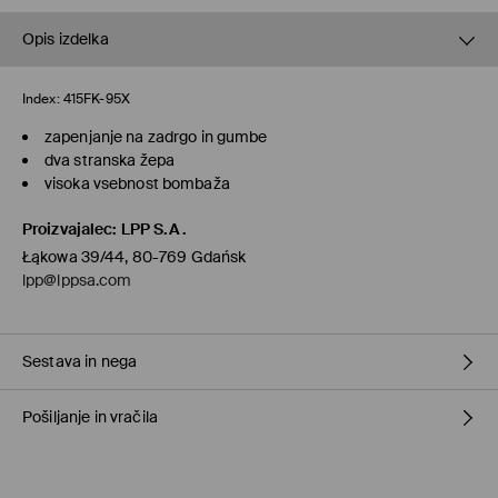
Opis izdelka
Index:
415FK-95X
zapenjanje na zadrgo in gumbe
dva stranska žepa
visoka vsebnost bombaža
Proizvajalec
:
LPP S.A.
Łąkowa 39/44, 80-769 Gdańsk
lpp@lppsa.com
Sestava in nega
Pošiljanje in vračila
65% BOMBAŽ, 32% POLIESTER, 3% ELASTAN
Pravila pošiljanja