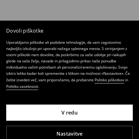
Dovoli piškotke
Uporabljamo piškotke ali podobne tehnologije, da vam zagotovimo
najboljšo izkušnjo pri uporabi našega spletnega mesta. S strinjanjem z
vsemi piškotki nam dovolite, da poskrbimo za vaše udobje pri nakupih
glede na vaše želje, navade in prilagodimo prikaz naše ponudbe
individualno vašim potrebam ali personaliziranemu oglaševanju. Svojo
izbiro lahko kadar koli spremenite s klikom na možnost »Nastavitve«. Če
želite izvedeti več, vam priporočamo, da preberete
Politiko piškotkov
in
Politiko zasebnosti
.
V redu
Nastavitve