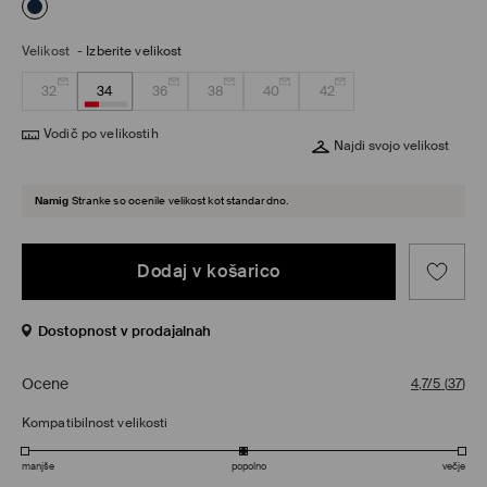
Velikost
-
Izberite velikost
32
34
36
38
40
42
Vodič po velikostih
Najdi svojo velikost
Namig
Stranke so ocenile velikost kot standardno.
Dodaj v košarico
Dostopnost v prodajalnah
Ocene
4,7/5
(
37
)
Kompatibilnost velikosti
manjše
popolno
večje