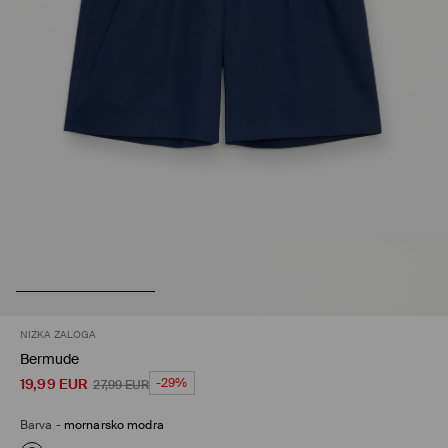
NIZKA ZALOGA
Bermude
19,99
EUR
-29%
27,99
EUR
Barva
-
mornarsko modra