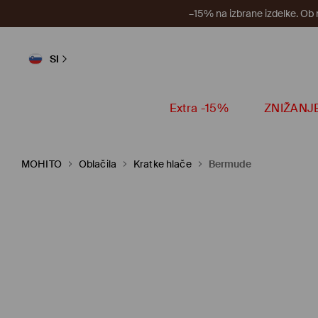
–15% na izbrane izdelke. Ob
SI
Extra -15%
ZNIŽANJ
MOHITO
Oblačila
Kratke hlače
Bermude