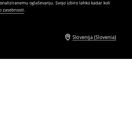
naliziranemu oglaševanju. Svojo izbiro lahko kadar koli
ko zasebnosti
.
Slovenija (Slovenia)