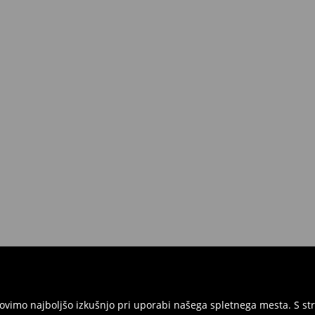
ednosti nad 50 EUR.
 lahko to storite brezplačno v roku
 vse etikete in morajo biti v
ite izdelke in račun ali potrditev
ni obrazec za vračilo in nam izdelke
rgovinah. Prosimo, uporabite
vimo najboljšo izkušnjo pri uporabi našega spletnega mesta. S str