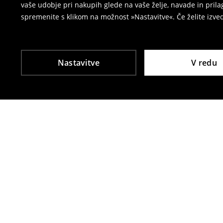
vaše udobje pri nakupih glede na vaše želje, navade in pril
spremenite s klikom na možnost »Nastavitve«. Če želite izv
Nastavitve
V redu
Tudi druge stranke so izbrale