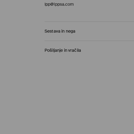
lpp@lppsa.com
Sestava in nega
98% BOMBAŽ, 2% ELASTAN
Pošiljanje in vračila
Pravila pošiljanja
Prevzem v trgovini
(1-11 delovnih dni)
0,00 €
/ Spletno plačilo
Paketno trgovino
(5-8 delovnih dni)
3,95 €
/ Spletno plačilo
Standardna dostava
(5-8 delovnih dni)
4,5 €
/ Spletno plačilo