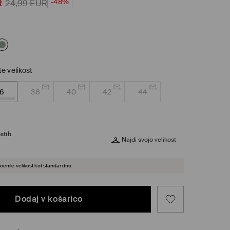
-48%
R
24,99
EUR
te velikost
6
38
40
42
44
stih
Najdi svojo velikost
cenile velikost kot standardno.
Dodaj v košarico