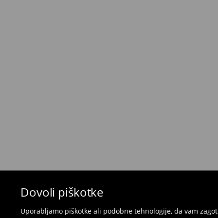
Kurir - Plačilo ob prevzemu
(5-8 delovnih dni)
5,5 €
/ Gotovina prilikom dostave
Brezplačna dostava pri nakupu
izdelkov v vr
⟶
Metode dostave
Pravila vračil
Če želite vrniti izdelek, kupljen na mohito.com,
30 dneh od datuma dostave. Izdelki morajo imeti
popolnem stanju.
- v katero koli Mohito trgovino v Sloveniji prines
naročila
- za vračilo v spletno trgovino - izpolnite splet
pošljite nazaj.
Kopalk in pižam ni mogoče vrniti v fizičnih t
spletni obrazec za vračilo.
Dovoli piškotke
⟶
Vračila in zamenjave v e-poslovanju
Uporabljamo piškotke ali podobne tehnologije, da vam zagoto