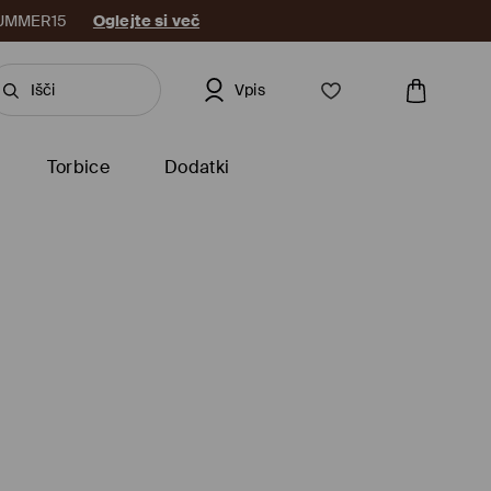
: SUMMER15
Oglejte si več
Vpis
Torbice
Dodatki