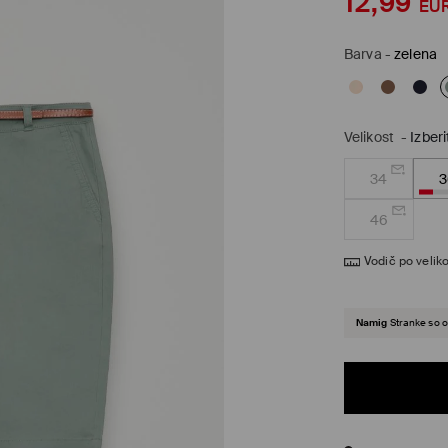
12,99
EU
Barva
-
zelena
Velikost
-
Izberi
34
3
46
Vodič po veliko
Namig
Stranke so o