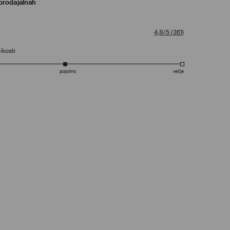
prodajalnah
4,8/5
(
361
)
ikosti
popolno
večje