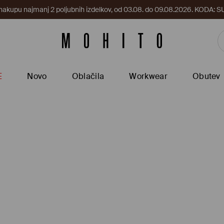
 nakupu najmanj 2 poljubnih izdelkov, od 03.08. do 09.08.2026. KODA
E
Novo
Oblačila
Workwear
Obutev