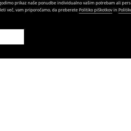
agodimo prikaz naše ponudbe individualno vašim potrebam ali perso
edeti več, vam priporočamo, da preberete
Politiko piškotkov
in
Politi